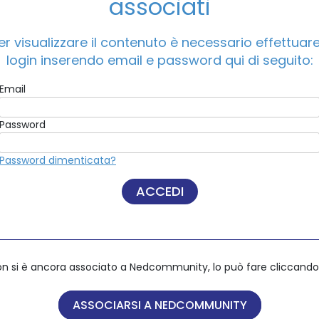
associati
vernance nelle società partecipate pubbliche. Il mosaico de
er visualizzare il contenuto è necessario effettuare 
ACCEDI A NEDCOMMUNITY
login inserendo email e password qui di seguito:
Email
Email
Password
Password
Password dimenticata?
Password dimenticata?
on si è ancora associato a Nedcommunity, lo può fare cliccando 
on si è ancora associato a Nedcommunity, lo può fare cliccando 
ASSOCIARSI A NEDCOMMUNITY
ASSOCIARSI A NEDCOMMUNITY