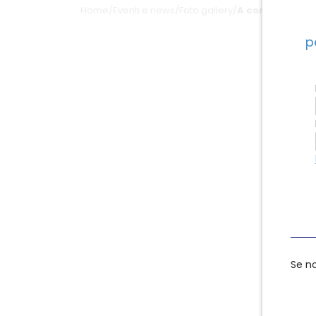
Home
/
Eventi e news
/
Foto gallery
/
A corporate go
p
Se n
Se n