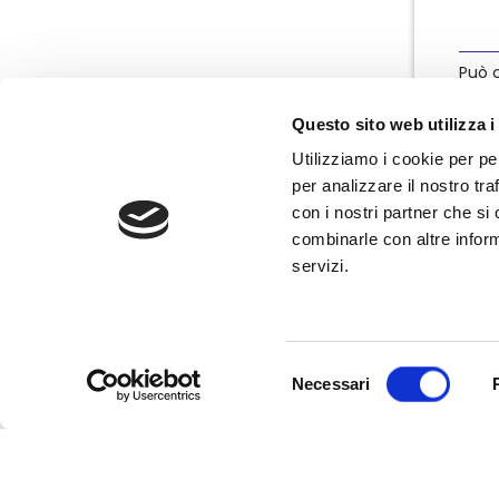
Può c
info
Questo sito web utilizza i
Utilizziamo i cookie per pe
per analizzare il nostro tra
con i nostri partner che si
combinarle con altre inform
servizi.
Nata nel marzo 2004, Nedcommunity è
l'associazione italiana degli amministratori
non esecutivi e indipendenti, componenti
degli organi di governo e controllo delle
Selezione
imprese.
Necessari
del
consenso