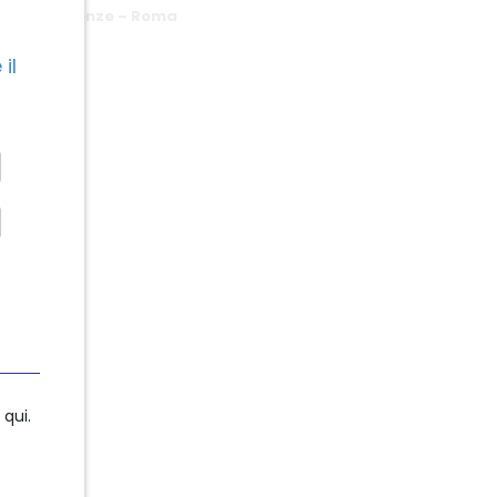
lle competenze – Roma
il
qui.
qui.