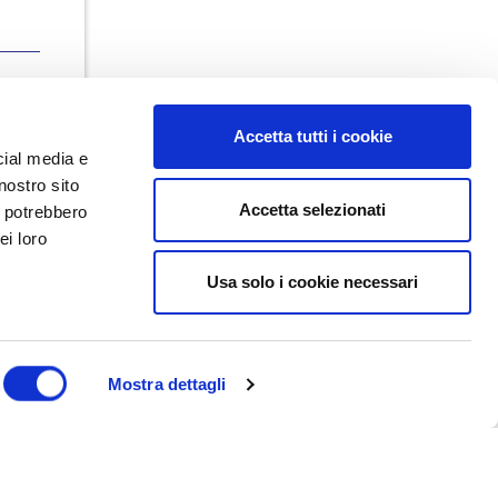
Accetta tutti i cookie
cial media e
nostro sito
Accetta selezionati
i potrebbero
ei loro
Usa solo i cookie necessari
Dal maggio 2023 NEDValue S.r.l.
promuove e supporta pratiche di
buon governo societario sostenute
da Nedcommunity, attraverso attività
di formazione, studio, ricerca e
Mostra dettagli
attività editoriali.