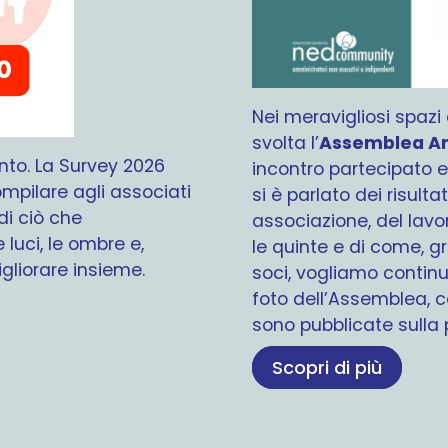
Nei meravigliosi spazi 
svolta l’
Assemblea A
ento.
La Survey 2026
incontro partecipato e 
pilare agli associati
si è parlato dei risulta
di ciò che
associazione, del lavo
 luci, le ombre e,
le quinte e di come, gra
igliorare insieme.
soci, vogliamo continua
foto dell’Assemblea, co
sono pubblicate sulla 
Scopri di più