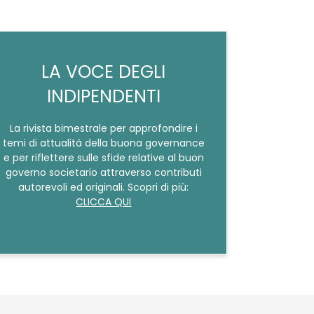
LA VOCE DEGLI
INDIPENDENTI
La rivista bimestrale per approfondire i
temi di attualità della buona governance
e per riflettere sulle sfide relative al buon
governo societario attraverso contributi
autorevoli ed originali. Scopri di più:
CLICCA QUI