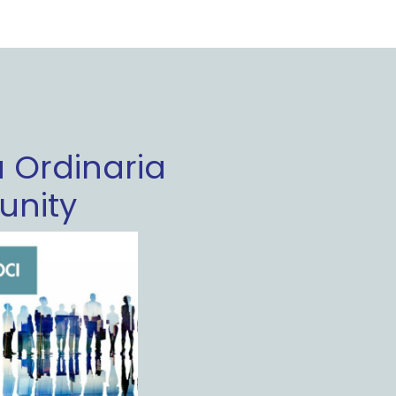
 Ordinaria
nity