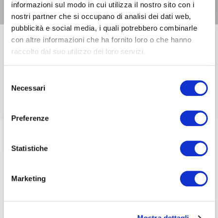
informazioni sul modo in cui utilizza il nostro sito con i
associati
nostri partner che si occupano di analisi dei dati web,
pubblicità e social media, i quali potrebbero combinarle
per visualizzare il contenuto è necessario
con altre informazioni che ha fornito loro o che hanno
effettuare il login inserendo email e password qui
ACCEDI A NEDCOMMUNITY
Brindisi di Inizio Anno
raccolto dal suo utilizzo dei loro servizi.
di seguito:
Email
Nedcommunity
Email
Selezione
Necessari
del
Password
Password
consenso
Preferenze
Password dimenticata?
Password dimenticata?
Home
/
Eventi e news
/
Foto gallery
/
Brindisi di Inizio Anno Nedcommunity
Statistiche
Marketing
Se non si è ancora associato a Nedcommunity, lo può
Se non si è ancora associato a Nedcommunity, lo può
fare cliccando qui.
fare cliccando qui.
Mostra dettagli