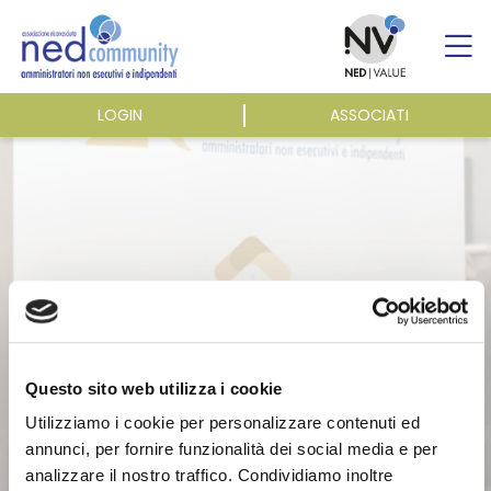
Skip
to
content
LOGIN
ASSOCIATI
ASSOCIAZIONE
ATTIVITÀ
EVENTI E NEWS
PUBBLICAZIONI
Questo sito web utilizza i cookie
Utilizziamo i cookie per personalizzare contenuti ed
annunci, per fornire funzionalità dei social media e per
analizzare il nostro traffico. Condividiamo inoltre
Questa sezione è riservata agli