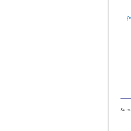
p
Se n
Se n