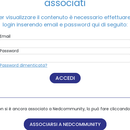
associati
er visualizzare il contenuto è necessario effettuare 
ACCEDI A NEDCOMMUNITY
login inserendo email e password qui di seguito:
Email
Email
Password
Password
Password dimenticata?
Password dimenticata?
on si è ancora associato a Nedcommunity, lo può fare cliccando 
on si è ancora associato a Nedcommunity, lo può fare cliccando 
ASSOCIARSI A NEDCOMMUNITY
ASSOCIARSI A NEDCOMMUNITY