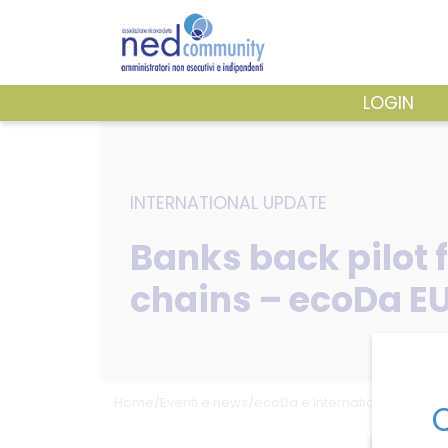
Skip
to
content
LOGIN
ASSOCIAZIONE
INTERNATIONAL UPDATE
PUBBLICAZIONI
Banks back pilot f
chains – ecoDa EU
Home
/
Eventi e news
/
ecoDa e International update
Q