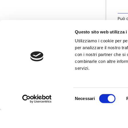
Può c
info
Questo sito web utilizza i
Utilizziamo i cookie per pe
per analizzare il nostro tra
con i nostri partner che si
combinarle con altre inform
servizi.
Nata nel marzo 2004, Nedcommunity è
l'associazione italiana degli amministratori
non esecutivi e indipendenti, componenti
degli organi di governo e controllo delle
Selezione
imprese.
Necessari
del
consenso