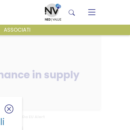
ASSOCIATI
VENTI E NEWS
inance in supply
hains – ecoDa EU Alert
li