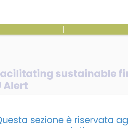
ATTIVITÀ
E
acilitating sustainable f
 Alert
/
Banks back pilot facilitating sustainable finance in supply c
uesta sezione è riservata ag