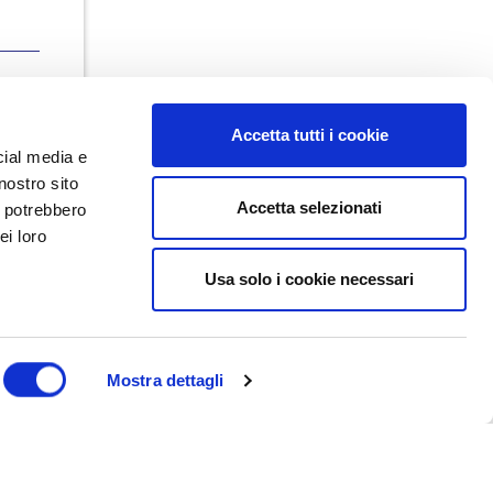
Accetta tutti i cookie
cial media e
nostro sito
Accetta selezionati
i potrebbero
ei loro
Usa solo i cookie necessari
Dal maggio 2023 NEDValue S.r.l.
promuove e supporta pratiche di
buon governo societario sostenute
da Nedcommunity, attraverso attività
di formazione, studio, ricerca e
Mostra dettagli
attività editoriali.