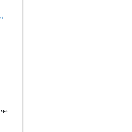
il
qui.
qui.