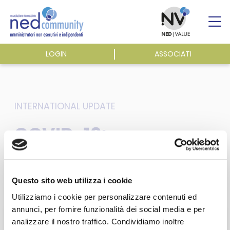
Skip
to
content
LOGIN
ASSOCIATI
ASSOCIAZIONE
ATTIVITÀ
INTERNATIONAL UPDATE
COVID-19:
EVENTI E NEWS
Accountancy Europe
/ Practical steps to
PUBBLICAZIONI
Questo sito web utilizza i cookie
protect SMEs – ecoDa
Utilizziamo i cookie per personalizzare contenuti ed
annunci, per fornire funzionalità dei social media e per
EU Alert
analizzare il nostro traffico. Condividiamo inoltre
Questa sezione è riservata agli