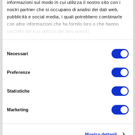
informazioni sul modo in cui utilizza il nostro sito con i
associati
nostri partner che si occupano di analisi dei dati web,
pubblicità e social media, i quali potrebbero combinarle
per visualizzare il contenuto è necessario
con altre informazioni che ha fornito loro o che hanno
Home
/
Eventi e news
/
ecoDa e International update
/
effettuare il login inserendo email e password qui
ACCEDI A NEDCOMMUNITY
COVID-19: Accountancy Europe / Practical steps to
raccolto dal suo utilizzo dei loro servizi.
di seguito:
protect SMEs – ecoDa EU Alert
Email
Email
Selezione
Necessari
del
Password
Password
consenso
Preferenze
Password dimenticata?
Password dimenticata?
Statistiche
Marketing
Se non si è ancora associato a Nedcommunity, lo può
Se non si è ancora associato a Nedcommunity, lo può
fare cliccando qui.
fare cliccando qui.
Mostra dettagli