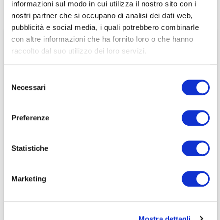
informazioni sul modo in cui utilizza il nostro sito con i
21/11/2008
associati
nostri partner che si occupano di analisi dei dati web,
pubblicità e social media, i quali potrebbero combinarle
per visualizzare il contenuto è necessario
con altre informazioni che ha fornito loro o che hanno
effettuare il login inserendo email e password qui
ACCEDI A NEDCOMMUNITY
raccolto dal suo utilizzo dei loro servizi.
di seguito:
Email
Email
Selezione
Necessari
del
Password
Password
consenso
Preferenze
Password dimenticata?
Password dimenticata?
Statistiche
Marketing
Se non si è ancora associato a Nedcommunity, lo può
Se non si è ancora associato a Nedcommunity, lo può
fare cliccando qui.
fare cliccando qui.
Mostra dettagli