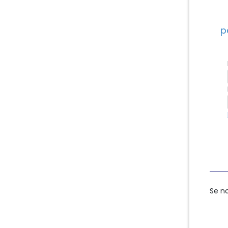
p
Se n
Se n