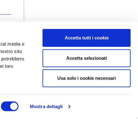
Accetta tutti i cookie
cial media e
nostro sito
Accetta selezionati
i potrebbero
ei loro
Usa solo i cookie necessari
Dal maggio 2023 NEDValue S.r.l.
promuove e supporta pratiche di
buon governo societario sostenute
da Nedcommunity, attraverso attività
di formazione, studio, ricerca e
Mostra dettagli
attività editoriali.