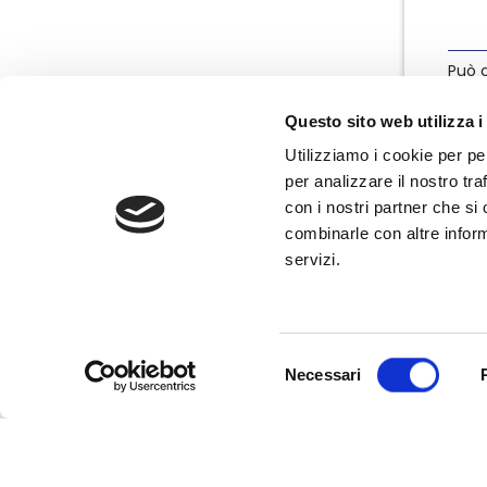
Può c
info
Questo sito web utilizza i
Utilizziamo i cookie per pe
per analizzare il nostro tra
con i nostri partner che si
combinarle con altre inform
servizi.
Nata nel marzo 2004, Nedcommunity è
l'associazione italiana degli amministratori
non esecutivi e indipendenti, componenti
degli organi di governo e controllo delle
Selezione
imprese.
Necessari
del
consenso