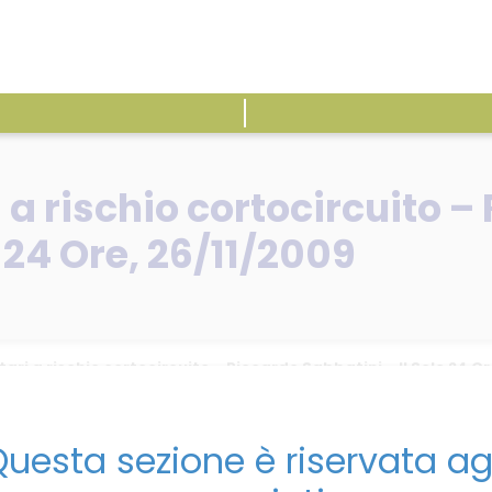
ATTIVITÀ
E
i a rischio cortocircuito –
e 24 Ore, 26/11/2009
tari a rischio cortocircuito – Riccardo Sabbatini – Il Sole 24 Or
uesta sezione è riservata ag