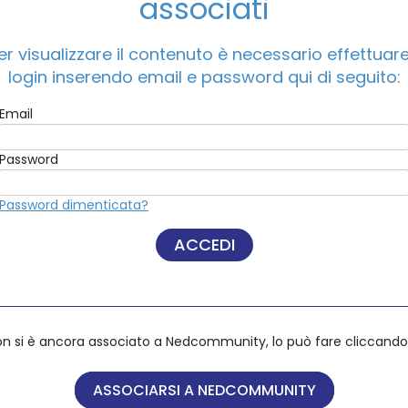
associati
er visualizzare il contenuto è necessario effettuare 
ACCEDI A NEDCOMMUNITY
login inserendo email e password qui di seguito:
Email
Email
Password
Password
Password dimenticata?
Password dimenticata?
on si è ancora associato a Nedcommunity, lo può fare cliccando 
on si è ancora associato a Nedcommunity, lo può fare cliccando 
ASSOCIARSI A NEDCOMMUNITY
ASSOCIARSI A NEDCOMMUNITY