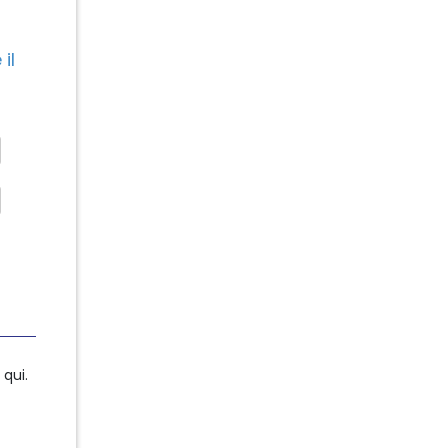
il
qui.
qui.