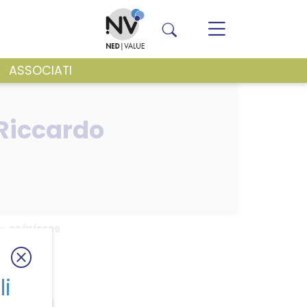
ASSOCIATI
VENTI E NEWS
 Riccardo
e, 26/11/2009
li