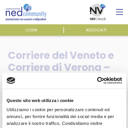
Skip
to
content
LOGIN
ASSOCIATI
ASSOCIAZIONE
Corriere del Veneto e
ATTIVITÀ
Corriere di Verona –
25/05/2022
EVENTI E NEWS
PUBBLICAZIONI
Questo sito web utilizza i cookie
Home
/
Pubblicazioni
/
Dicono di noi
/
Utilizziamo i cookie per personalizzare contenuti ed
Corriere del Veneto e Corriere di Verona – 25/05/2022
annunci, per fornire funzionalità dei social media e per
analizzare il nostro traffico. Condividiamo inoltre
Questa sezione è riservata agli