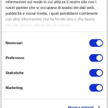
informazioni sul modo in cui utilizza il nostro sito con i
associati
nostri partner che si occupano di analisi dei dati web,
pubblicità e social media, i quali potrebbero combinarle
per visualizzare il contenuto è necessario
con altre informazioni che ha fornito loro o che hanno
effettuare il login inserendo email e password qui
ACCEDI A NEDCOMMUNITY
raccolto dal suo utilizzo dei loro servizi.
di seguito:
Email
Email
Selezione
Necessari
del
Password
Password
consenso
Preferenze
Password dimenticata?
Password dimenticata?
Statistiche
Marketing
Se non si è ancora associato a Nedcommunity, lo può
Se non si è ancora associato a Nedcommunity, lo può
fare cliccando qui.
fare cliccando qui.
Mostra dettagli