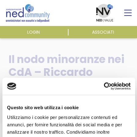
Skip
to
content
LOGIN
ASSOCIATI
ASSOCIAZIONE
Il nodo minoranze nei
ATTIVITÀ
CdA – Riccardo
Sabbatini – Il Sole 24
EVENTI E NEWS
Ore Plus, 24/04/2010
PUBBLICAZIONI
Questo sito web utilizza i cookie
Utilizziamo i cookie per personalizzare contenuti ed
annunci, per fornire funzionalità dei social media e per
Home
/
Pubblicazioni
/
Dicono di noi
/
analizzare il nostro traffico. Condividiamo inoltre
Questa sezione è riservata agli
Il nodo minoranze nei CdA – Riccardo Sabbatini – Il Sole 24