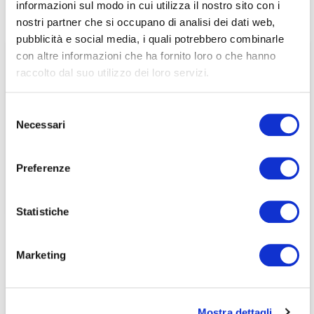
informazioni sul modo in cui utilizza il nostro sito con i
Ore Plus, 24/04/2010
associati
nostri partner che si occupano di analisi dei dati web,
pubblicità e social media, i quali potrebbero combinarle
per visualizzare il contenuto è necessario
con altre informazioni che ha fornito loro o che hanno
effettuare il login inserendo email e password qui
ACCEDI A NEDCOMMUNITY
raccolto dal suo utilizzo dei loro servizi.
di seguito:
Email
Email
Selezione
Necessari
del
Password
Password
consenso
Preferenze
Password dimenticata?
Password dimenticata?
Statistiche
Marketing
Se non si è ancora associato a Nedcommunity, lo può
Se non si è ancora associato a Nedcommunity, lo può
fare cliccando qui.
fare cliccando qui.
Mostra dettagli