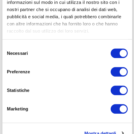
informazioni sul modo in cui utilizza il nostro sito con i
Home
/
Pubblicazioni
/
Dicono di noi
/
associati
nostri partner che si occupano di analisi dei dati web,
Imprese: Fattori ESG sempre più strategici per rischi e
priorità | Italpress Agenzia di stampa | 07/10/2020
pubblicità e social media, i quali potrebbero combinarle
per visualizzare il contenuto è necessario
con altre informazioni che ha fornito loro o che hanno
effettuare il login inserendo email e password qui
ACCEDI A NEDCOMMUNITY
raccolto dal suo utilizzo dei loro servizi.
di seguito:
Email
Email
Selezione
Necessari
del
Password
Password
consenso
Preferenze
Password dimenticata?
Password dimenticata?
Statistiche
Marketing
Se non si è ancora associato a Nedcommunity, lo può
Se non si è ancora associato a Nedcommunity, lo può
fare cliccando qui.
fare cliccando qui.
Mostra dettagli