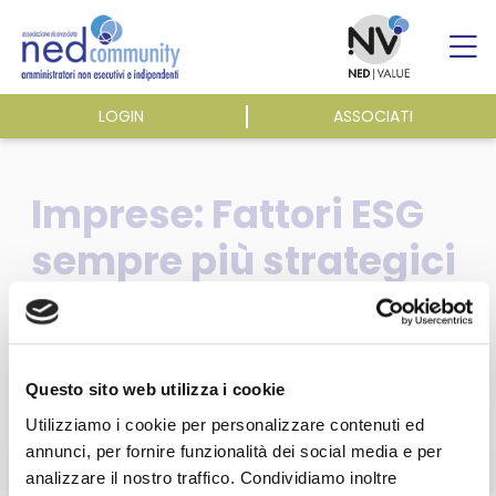
Skip
to
content
LOGIN
ASSOCIATI
ASSOCIAZIONE
Imprese: Fattori ESG
ATTIVITÀ
sempre più strategici
per rischi e priorità |
EVENTI E NEWS
Italpress Agenzia di
PUBBLICAZIONI
stampa | 07/10/2020
Questo sito web utilizza i cookie
Utilizziamo i cookie per personalizzare contenuti ed
annunci, per fornire funzionalità dei social media e per
analizzare il nostro traffico. Condividiamo inoltre
Questa sezione è riservata agli