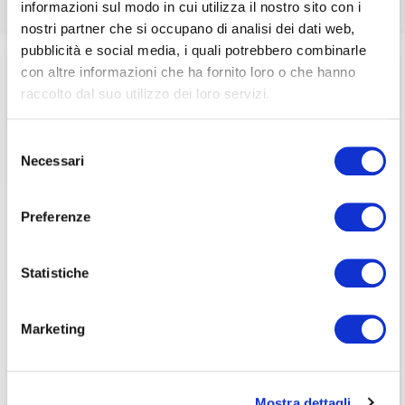
informazioni sul modo in cui utilizza il nostro sito con i
associati
nostri partner che si occupano di analisi dei dati web,
pubblicità e social media, i quali potrebbero combinarle
Home
/
Pubblicazioni
/
Dicono di noi
/
per visualizzare il contenuto è necessario
Imprese: Nedcommunity, coinvolgimento consiglieri
con altre informazioni che ha fornito loro o che hanno
effettuare il login inserendo email e password qui
ACCEDI A NEDCOMMUNITY
indipendenti su ESG – Italpress
raccolto dal suo utilizzo dei loro servizi.
di seguito:
Email
Email
Selezione
Necessari
del
Password
Password
consenso
Preferenze
Password dimenticata?
Password dimenticata?
Statistiche
Marketing
Se non si è ancora associato a Nedcommunity, lo può
Se non si è ancora associato a Nedcommunity, lo può
fare cliccando qui.
fare cliccando qui.
Mostra dettagli