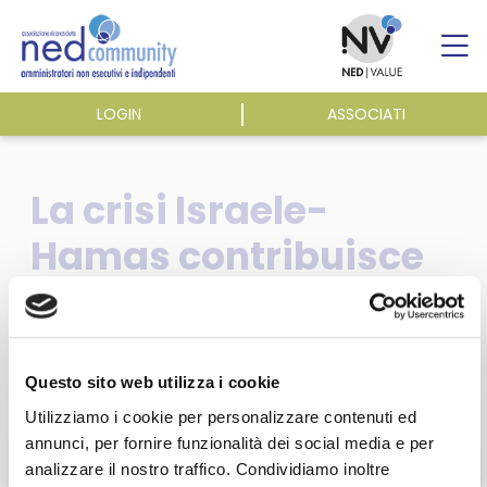
Skip
to
content
LOGIN
ASSOCIATI
ASSOCIAZIONE
La crisi Israele-
ATTIVITÀ
Hamas contribuisce
a rendere più difficile
EVENTI E NEWS
lo scenario per la
PUBBLICAZIONI
manovra di Bilancio
Questo sito web utilizza i cookie
Utilizziamo i cookie per personalizzare contenuti ed
annunci, per fornire funzionalità dei social media e per
analizzare il nostro traffico. Condividiamo inoltre
Questa sezione è riservata agli