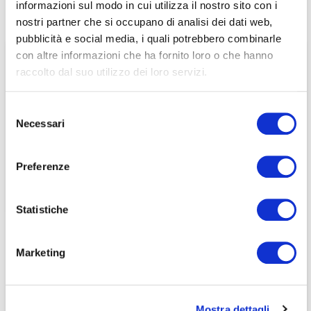
informazioni sul modo in cui utilizza il nostro sito con i
Home
/
Pubblicazioni
/
Dicono di noi
/
associati
nostri partner che si occupano di analisi dei dati web,
La crisi Israele-Hamas contribuisce a rendere più difficile
lo scenario per la manovra di Bilancio
pubblicità e social media, i quali potrebbero combinarle
per visualizzare il contenuto è necessario
con altre informazioni che ha fornito loro o che hanno
effettuare il login inserendo email e password qui
ACCEDI A NEDCOMMUNITY
raccolto dal suo utilizzo dei loro servizi.
di seguito:
Email
Email
Selezione
Necessari
del
Password
Password
consenso
Preferenze
Password dimenticata?
Password dimenticata?
Statistiche
Marketing
Se non si è ancora associato a Nedcommunity, lo può
Se non si è ancora associato a Nedcommunity, lo può
fare cliccando qui.
fare cliccando qui.
Mostra dettagli