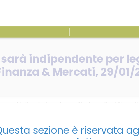
ATTIVITÀ
E
sarà indipendente per le
Finanza & Mercati, 29/01
re sarà indipendente per legge – Gianfranco Negri Clementi 
uesta sezione è riservata ag