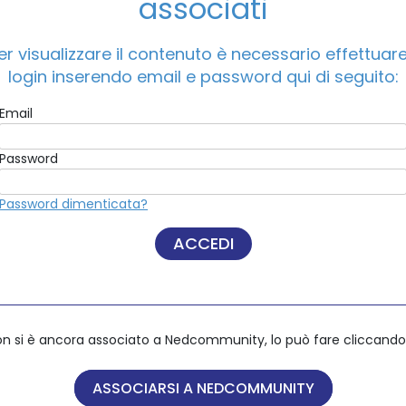
associati
er visualizzare il contenuto è necessario effettuare 
ACCEDI A NEDCOMMUNITY
login inserendo email e password qui di seguito:
Email
Email
Password
Password
Password dimenticata?
Password dimenticata?
on si è ancora associato a Nedcommunity, lo può fare cliccando 
on si è ancora associato a Nedcommunity, lo può fare cliccando 
ASSOCIARSI A NEDCOMMUNITY
ASSOCIARSI A NEDCOMMUNITY