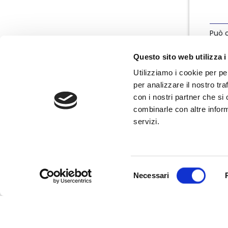
Può c
info
Questo sito web utilizza i
Utilizziamo i cookie per pe
per analizzare il nostro tra
con i nostri partner che si
combinarle con altre inform
servizi.
Nata nel marzo 2004, Nedcommunity è
l'associazione italiana degli amministratori
non esecutivi e indipendenti, componenti
degli organi di governo e controllo delle
Selezione
imprese.
Necessari
del
consenso