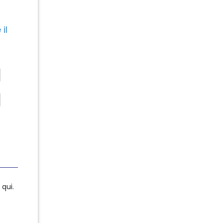
il
qui.
qui.