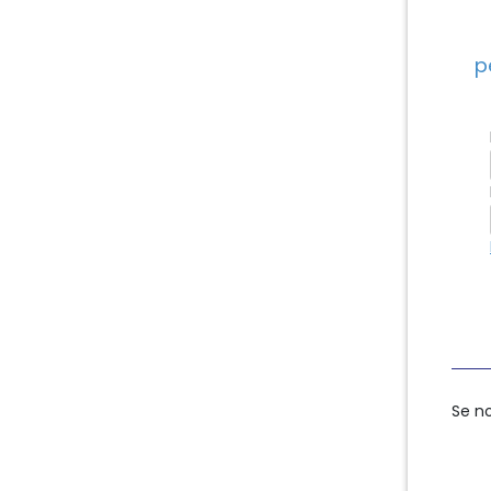
p
Se n
Se n