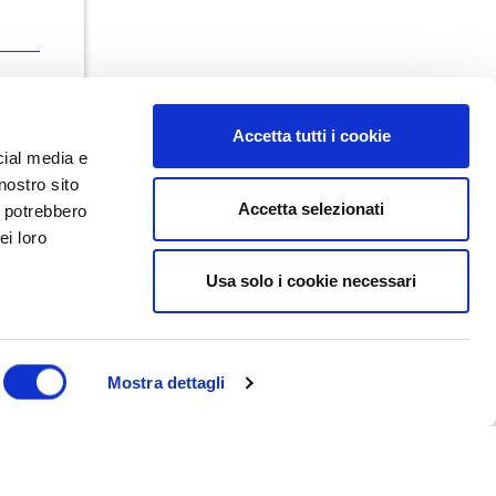
Accetta tutti i cookie
cial media e
nostro sito
Accetta selezionati
i potrebbero
ei loro
Usa solo i cookie necessari
Dal maggio 2023 NEDValue S.r.l.
promuove e supporta pratiche di
buon governo societario sostenute
da Nedcommunity, attraverso attività
di formazione, studio, ricerca e
Mostra dettagli
attività editoriali.