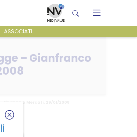
ASSOCIATI
VENTI E NEWS
gge – Gianfranco
/2008
– Finanza & Mercati, 29/01/2008
li