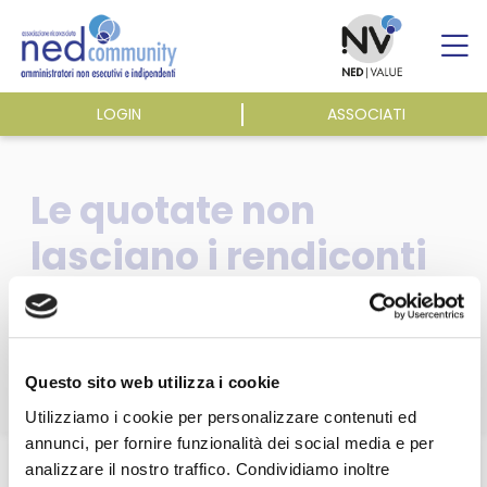
Skip
to
content
LOGIN
ASSOCIATI
ASSOCIAZIONE
Le quotate non
ATTIVITÀ
lasciano i rendiconti
trimestrali – Plus, Il
EVENTI E NEWS
Sole 24 Ore
PUBBLICAZIONI
Questo sito web utilizza i cookie
Utilizziamo i cookie per personalizzare contenuti ed
annunci, per fornire funzionalità dei social media e per
Home
/
Pubblicazioni
/
Dicono di noi
/
analizzare il nostro traffico. Condividiamo inoltre
Questa sezione è riservata agli
Le quotate non lasciano i rendiconti trimestrali – Plus, Il