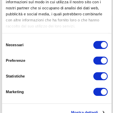
informazioni sul modo in cui utilizza il nostro sito con i
Sole 24 Ore
associati
nostri partner che si occupano di analisi dei dati web,
pubblicità e social media, i quali potrebbero combinarle
per visualizzare il contenuto è necessario
con altre informazioni che ha fornito loro o che hanno
effettuare il login inserendo email e password qui
ACCEDI A NEDCOMMUNITY
raccolto dal suo utilizzo dei loro servizi.
di seguito:
Email
Email
Selezione
Necessari
del
Password
Password
consenso
Preferenze
Password dimenticata?
Password dimenticata?
Statistiche
Marketing
Se non si è ancora associato a Nedcommunity, lo può
Se non si è ancora associato a Nedcommunity, lo può
fare cliccando qui.
fare cliccando qui.
Mostra dettagli