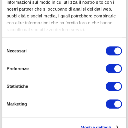
informazioni sul modo in cui utilizza il nostro sito con i
associati
nostri partner che si occupano di analisi dei dati web,
pubblicità e social media, i quali potrebbero combinarle
per visualizzare il contenuto è necessario
con altre informazioni che ha fornito loro o che hanno
effettuare il login inserendo email e password qui
ACCEDI A NEDCOMMUNITY
raccolto dal suo utilizzo dei loro servizi.
di seguito:
Email
Email
Selezione
Necessari
del
Password
Password
consenso
Preferenze
Password dimenticata?
Password dimenticata?
Statistiche
Marketing
Se non si è ancora associato a Nedcommunity, lo può
Se non si è ancora associato a Nedcommunity, lo può
fare cliccando qui.
fare cliccando qui.
Mostra dettagli