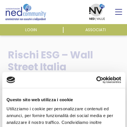
Skip
to
content
LOGIN
ASSOCIATI
ASSOCIAZIONE
Rischi ESG – Wall
ATTIVITÀ
Street Italia
EVENTI E NEWS
PUBBLICAZIONI
Home
/
Pubblicazioni
/
Dicono di noi
/
Questo sito web utilizza i cookie
Rischi ESG – Wall Street Italia
Utilizziamo i cookie per personalizzare contenuti ed
annunci, per fornire funzionalità dei social media e per
analizzare il nostro traffico. Condividiamo inoltre
Questa sezione è riservata agli