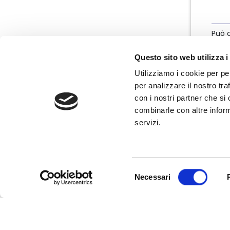
Può c
info
Questo sito web utilizza i
Utilizziamo i cookie per pe
per analizzare il nostro tra
con i nostri partner che si
combinarle con altre inform
servizi.
Nata nel marzo 2004, Nedcommunity è
l'associazione italiana degli amministratori
non esecutivi e indipendenti, componenti
degli organi di governo e controllo delle
Selezione
imprese.
Necessari
del
consenso