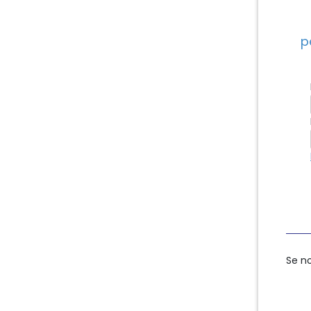
p
Se n
Se n