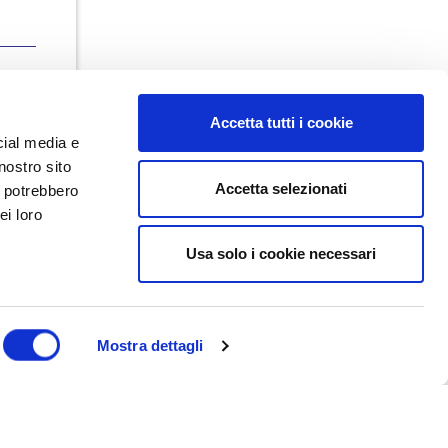
Accetta tutti i cookie
cial media e
nostro sito
Accetta selezionati
i potrebbero
ei loro
Usa solo i cookie necessari
Dal maggio 2023 NEDValue S.r.l.
promuove e supporta pratiche di
buon governo societario sostenute
da Nedcommunity, attraverso attività
di formazione, studio, ricerca e
Mostra dettagli
attività editoriali.