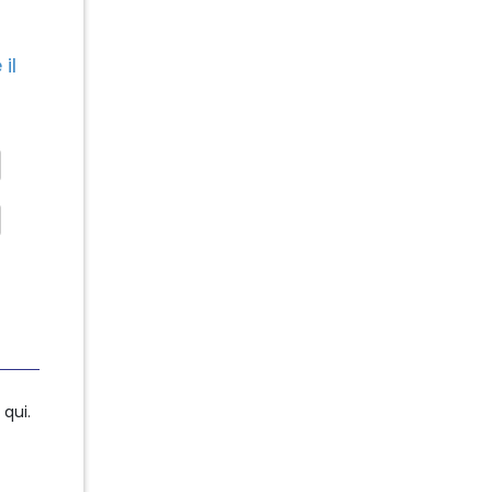
il
qui.
qui.