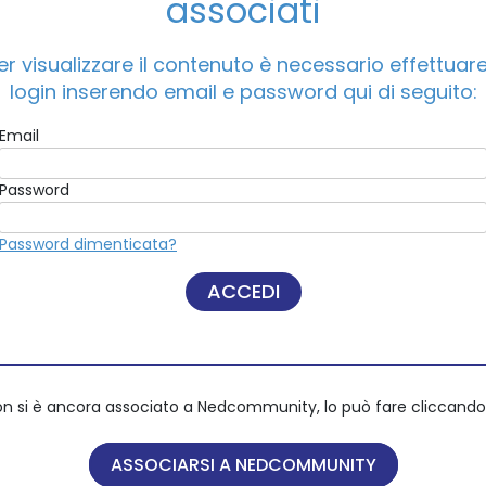
associati
er visualizzare il contenuto è necessario effettuare 
ACCEDI A NEDCOMMUNITY
login inserendo email e password qui di seguito:
Email
Email
Password
Password
Password dimenticata?
Password dimenticata?
on si è ancora associato a Nedcommunity, lo può fare cliccando 
on si è ancora associato a Nedcommunity, lo può fare cliccando 
ASSOCIARSI A NEDCOMMUNITY
ASSOCIARSI A NEDCOMMUNITY