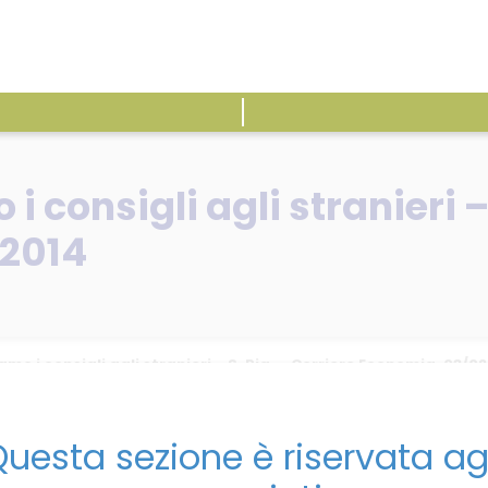
ATTIVITÀ
E
 consigli agli stranieri – 
/2014
mo i consigli agli stranieri – S. Rig. – Corriere Economia, 03/0
uesta sezione è riservata ag