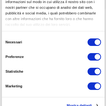
informazioni sul modo in cui utilizza il nostro sito con i
associati
nostri partner che si occupano di analisi dei dati web,
pubblicità e social media, i quali potrebbero combinarle
Home
/
Pubblicazioni
/
Dicono di noi
/
per visualizzare il contenuto è necessario
Una nuova CONSOB con più forza in Europa – Orazio
con altre informazioni che ha fornito loro o che hanno
effettuare il login inserendo email e password qui
ACCEDI A NEDCOMMUNITY
Carabini, Riccardo Sabbatini – Il Sole 24 Ore, 08/08/2010
raccolto dal suo utilizzo dei loro servizi.
di seguito:
Email
Email
Selezione
Necessari
del
Password
Password
consenso
Preferenze
Password dimenticata?
Password dimenticata?
Statistiche
Marketing
Se non si è ancora associato a Nedcommunity, lo può
Se non si è ancora associato a Nedcommunity, lo può
fare cliccando qui.
fare cliccando qui.
Mostra dettagli