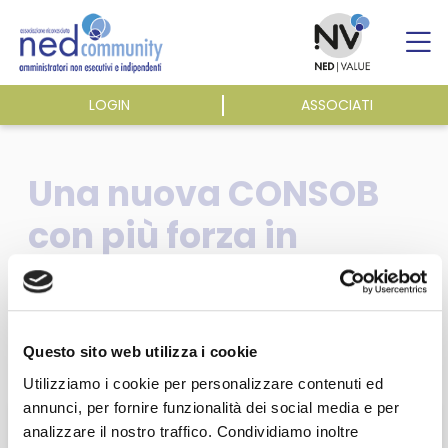
Skip
to
content
LOGIN
ASSOCIATI
ASSOCIAZIONE
Una nuova CONSOB
ATTIVITÀ
con più forza in
Europa – Orazio
EVENTI E NEWS
Carabini, Riccardo
PUBBLICAZIONI
Sabbatini – Il Sole 24
Questo sito web utilizza i cookie
Utilizziamo i cookie per personalizzare contenuti ed
Ore, 08/08/2010
annunci, per fornire funzionalità dei social media e per
analizzare il nostro traffico. Condividiamo inoltre
Questa sezione è riservata agli