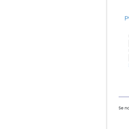
p
Se n
Se n