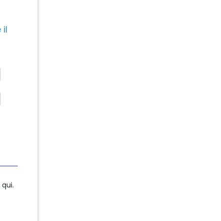
il
qui.
qui.