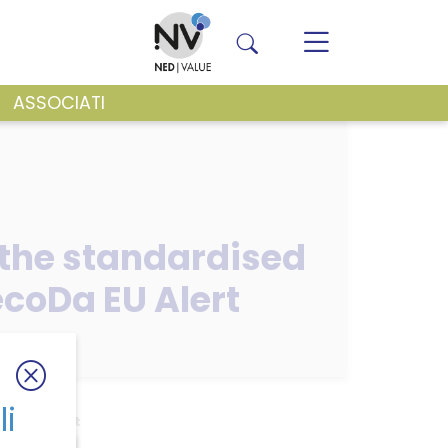
ASSOCIATI
VENTI E NEWS
n the standardised
ecoDa EU Alert
li
Da EU Alert