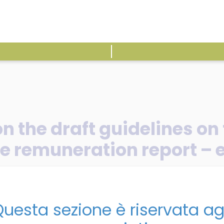
ATTIVITÀ
E
on the draft guidelines o
he remuneration report – 
/
uesta sezione è riservata ag
he standardised presentation of the remuneration report – eco