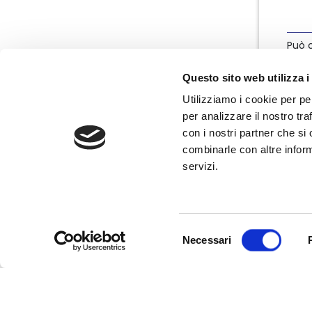
Può c
info
Questo sito web utilizza i
Utilizziamo i cookie per pe
per analizzare il nostro tra
con i nostri partner che si
combinarle con altre inform
servizi.
Nata nel marzo 2004, Nedcommunity è
l'associazione italiana degli amministratori
non esecutivi e indipendenti, componenti
degli organi di governo e controllo delle
Selezione
imprese.
Necessari
del
consenso