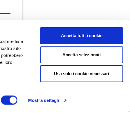
Accetta tutti i cookie
cial media e
nostro sito
Accetta selezionati
i potrebbero
ei loro
Usa solo i cookie necessari
Dal maggio 2023 NEDValue S.r.l.
promuove e supporta pratiche di
buon governo societario sostenute
da Nedcommunity, attraverso attività
di formazione, studio, ricerca e
Mostra dettagli
attività editoriali.