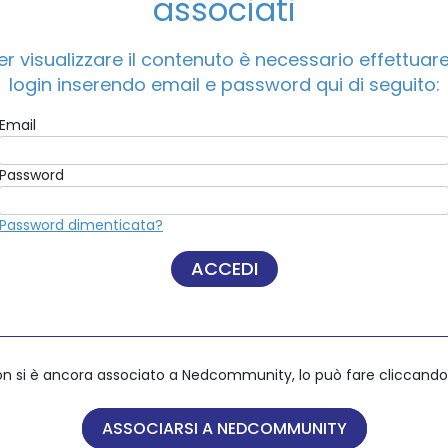
associati
er visualizzare il contenuto è necessario effettuare 
ACCEDI A NEDCOMMUNITY
login inserendo email e password qui di seguito:
Email
Email
Password
Password
Password dimenticata?
Password dimenticata?
on si è ancora associato a Nedcommunity, lo può fare cliccando 
on si è ancora associato a Nedcommunity, lo può fare cliccando 
ASSOCIARSI A NEDCOMMUNITY
ASSOCIARSI A NEDCOMMUNITY