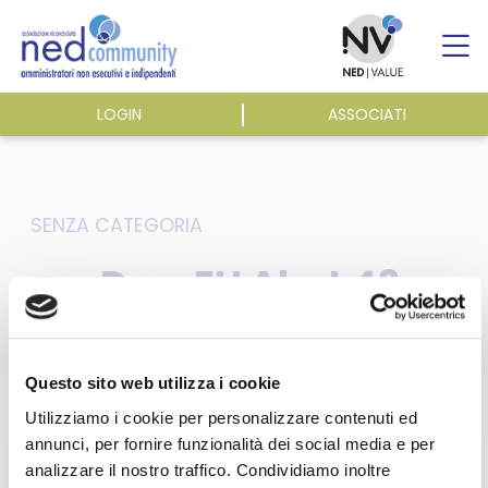
Skip
to
content
LOGIN
ASSOCIATI
ASSOCIAZIONE
ATTIVITÀ
SENZA CATEGORIA
ecoDa – EU Alert 43
EVENTI E NEWS
PUBBLICAZIONI
Questo sito web utilizza i cookie
Home
/
Utilizziamo i cookie per personalizzare contenuti ed
annunci, per fornire funzionalità dei social media e per
analizzare il nostro traffico. Condividiamo inoltre
Questa sezione è riservata agli