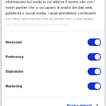
informazioni sul modo in cui utilizza il nostro sito con i
associati
nostri partner che si occupano di analisi dei dati web,
pubblicità e social media, i quali potrebbero combinarle
per visualizzare il contenuto è necessario
con altre informazioni che ha fornito loro o che hanno
effettuare il login inserendo email e password qui
ACCEDI A NEDCOMMUNITY
raccolto dal suo utilizzo dei loro servizi.
di seguito:
Email
Email
Selezione
Necessari
del
Password
Password
consenso
Preferenze
Password dimenticata?
Password dimenticata?
Statistiche
Marketing
Se non si è ancora associato a Nedcommunity, lo può
Se non si è ancora associato a Nedcommunity, lo può
fare cliccando qui.
fare cliccando qui.
Mostra dettagli