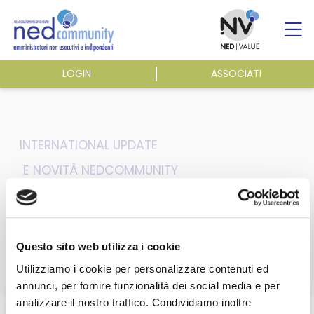
Skip
to
content
LOGIN
ASSOCIATI
ASSOCIAZIONE
ATTIVITÀ
INTERNATIONAL UPDATE
E
NOVITÀ NEDCOMMUNITY
EVENTI E NEWS
ecoDa EU Alert 48 –
2023
PUBBLICAZIONI
Questo sito web utilizza i cookie
Utilizziamo i cookie per personalizzare contenuti ed
annunci, per fornire funzionalità dei social media e per
analizzare il nostro traffico. Condividiamo inoltre
Questa sezione è riservata agli
Home
/
Eventi e news
/
ecoDa e International update
/