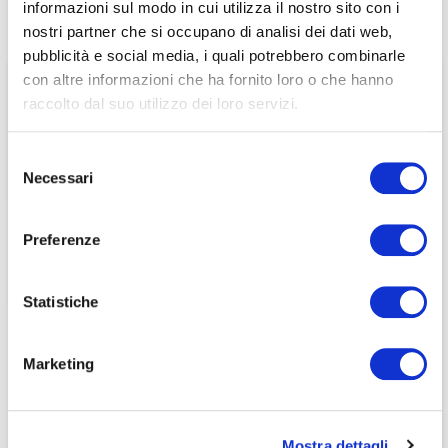
informazioni sul modo in cui utilizza il nostro sito con i
ecoDa EU Alert 48 – 2023
associati
nostri partner che si occupano di analisi dei dati web,
pubblicità e social media, i quali potrebbero combinarle
per visualizzare il contenuto è necessario
con altre informazioni che ha fornito loro o che hanno
effettuare il login inserendo email e password qui
ACCEDI A NEDCOMMUNITY
raccolto dal suo utilizzo dei loro servizi.
di seguito:
Email
Email
Selezione
Necessari
del
Password
Password
consenso
Preferenze
Password dimenticata?
Password dimenticata?
Statistiche
Marketing
Se non si è ancora associato a Nedcommunity, lo può
Se non si è ancora associato a Nedcommunity, lo può
fare cliccando qui.
fare cliccando qui.
Mostra dettagli