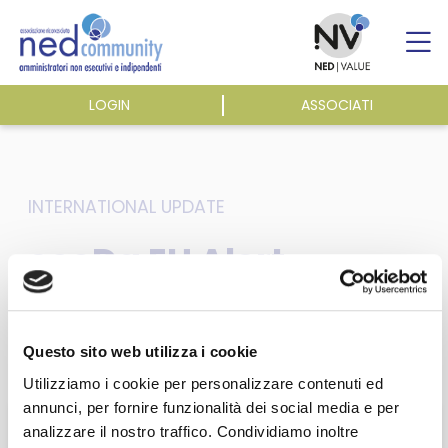
Skip
to
content
LOGIN
ASSOCIATI
ASSOCIAZIONE
ATTIVITÀ
INTERNATIONAL UPDATE
ecoDa EU Alert –
EVENTI E NEWS
Week 16 – Technical
Expert Group on
PUBBLICAZIONI
Questo sito web utilizza i cookie
Sustainable Finance
Utilizziamo i cookie per personalizzare contenuti ed
annunci, per fornire funzionalità dei social media e per
– European
analizzare il nostro traffico. Condividiamo inoltre
Questa sezione è riservata agli