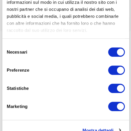
informazioni sul modo in cui utilizza il nostro sito con i
Commission
associati
nostri partner che si occupano di analisi dei dati web,
pubblicità e social media, i quali potrebbero combinarle
per visualizzare il contenuto è necessario
con altre informazioni che ha fornito loro o che hanno
effettuare il login inserendo email e password qui
ACCEDI A NEDCOMMUNITY
raccolto dal suo utilizzo dei loro servizi.
di seguito:
Home
/
Eventi e news
/
ecoDa e International update
/
Email
ecoDa EU Alert – Week 16 – Technical Expert Group on
Email
Selezione
Sustainable Finance – European Commission
Necessari
del
Password
Password
consenso
Preferenze
Password dimenticata?
Password dimenticata?
Statistiche
Marketing
Se non si è ancora associato a Nedcommunity, lo può
Se non si è ancora associato a Nedcommunity, lo può
fare cliccando qui.
fare cliccando qui.
Mostra dettagli