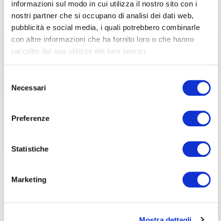
informazioni sul modo in cui utilizza il nostro sito con i
associati
nostri partner che si occupano di analisi dei dati web,
pubblicità e social media, i quali potrebbero combinarle
per visualizzare il contenuto è necessario
con altre informazioni che ha fornito loro o che hanno
effettuare il login inserendo email e password qui
ACCEDI A NEDCOMMUNITY
raccolto dal suo utilizzo dei loro servizi.
di seguito:
Email
Email
Selezione
Necessari
del
Password
Password
consenso
Preferenze
Password dimenticata?
Password dimenticata?
Statistiche
Marketing
Se non si è ancora associato a Nedcommunity, lo può
Se non si è ancora associato a Nedcommunity, lo può
fare cliccando qui.
fare cliccando qui.
Mostra dettagli