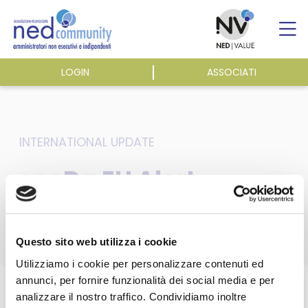
Skip
to
content
LOGIN
ASSOCIATI
ASSOCIAZIONE
ATTIVITÀ
INTERNATIONAL UPDATE
ecoDa EU Alert –
EVENTI E NEWS
Week 47
PUBBLICAZIONI
Questo sito web utilizza i cookie
Utilizziamo i cookie per personalizzare contenuti ed
Home
/
Eventi e news
/
ecoDa e International update
/
annunci, per fornire funzionalità dei social media e per
ecoDa EU Alert – Week 47
analizzare il nostro traffico. Condividiamo inoltre
Questa sezione è riservata agli