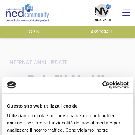
Skip
to
content
LOGIN
ASSOCIATI
ASSOCIAZIONE
ATTIVITÀ
INTERNATIONAL UPDATE
ecoDa’s EU Alert 11
EVENTI E NEWS
PUBBLICAZIONI
Questo sito web utilizza i cookie
Home
/
Eventi e news
/
ecoDa e International update
/
ecoDa’s EU Alert 11
Utilizziamo i cookie per personalizzare contenuti ed
annunci, per fornire funzionalità dei social media e per
analizzare il nostro traffico. Condividiamo inoltre
Questa sezione è riservata agli