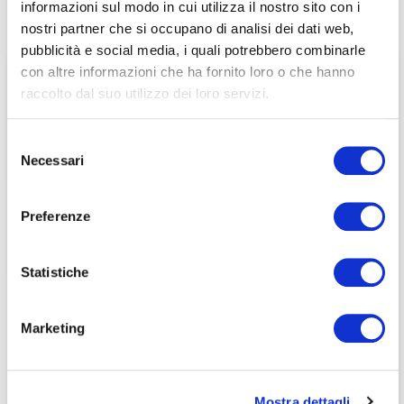
informazioni sul modo in cui utilizza il nostro sito con i
associati
nostri partner che si occupano di analisi dei dati web,
pubblicità e social media, i quali potrebbero combinarle
per visualizzare il contenuto è necessario
con altre informazioni che ha fornito loro o che hanno
effettuare il login inserendo email e password qui
ACCEDI A NEDCOMMUNITY
raccolto dal suo utilizzo dei loro servizi.
di seguito:
Email
Email
Selezione
Necessari
del
Password
Password
consenso
Preferenze
Password dimenticata?
Password dimenticata?
Statistiche
Marketing
Se non si è ancora associato a Nedcommunity, lo può
Se non si è ancora associato a Nedcommunity, lo può
fare cliccando qui.
fare cliccando qui.
Mostra dettagli