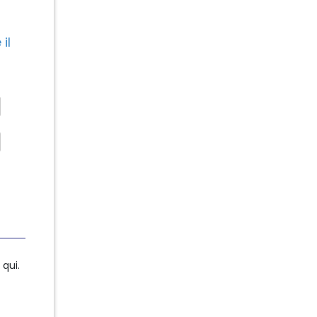
il
qui.
qui.