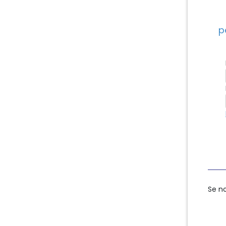
p
Se n
Se n