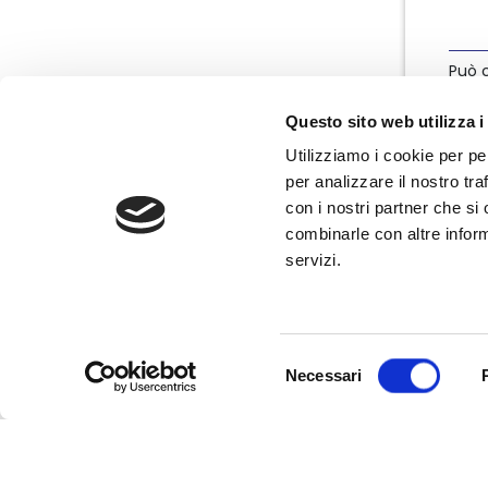
Può c
info
Questo sito web utilizza i
Utilizziamo i cookie per pe
per analizzare il nostro tra
con i nostri partner che si
combinarle con altre inform
servizi.
Nata nel marzo 2004, Nedcommunity è
l'associazione italiana degli amministratori
non esecutivi e indipendenti, componenti
degli organi di governo e controllo delle
Selezione
imprese.
Necessari
del
consenso