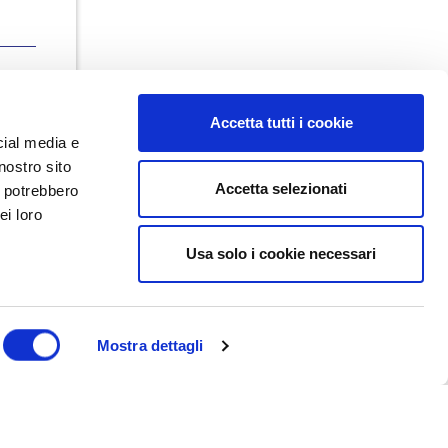
Accetta tutti i cookie
cial media e
nostro sito
Accetta selezionati
i potrebbero
ei loro
Usa solo i cookie necessari
Dal maggio 2023 NEDValue S.r.l.
promuove e supporta pratiche di
buon governo societario sostenute
da Nedcommunity, attraverso attività
di formazione, studio, ricerca e
Mostra dettagli
attività editoriali.