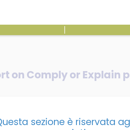
ATTIVITÀ
E
t on Comply or Explain pr
/
ecoDa’s new Report on Comply or Explain practices in the EU
uesta sezione è riservata ag