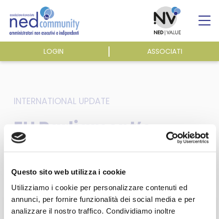
Skip
to
content
LOGIN
ASSOCIATI
ASSOCIAZIONE
ATTIVITÀ
INTERNATIONAL UPDATE
EU Parliament’s
EVENTI E NEWS
report on The cost of
Non-Europe in the
PUBBLICAZIONI
Questo sito web utilizza i cookie
Sharing Economy –
Utilizziamo i cookie per personalizzare contenuti ed
annunci, per fornire funzionalità dei social media e per
ecoDa Week Alerts N.
analizzare il nostro traffico. Condividiamo inoltre
Questa sezione è riservata agli