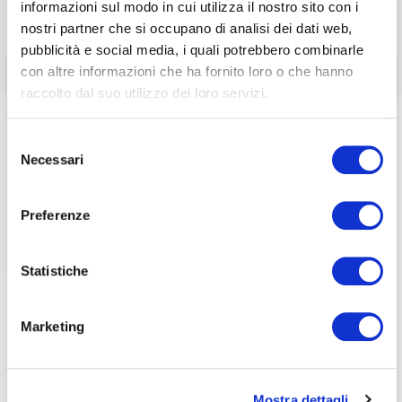
informazioni sul modo in cui utilizza il nostro sito con i
21-22
associati
nostri partner che si occupano di analisi dei dati web,
pubblicità e social media, i quali potrebbero combinarle
per visualizzare il contenuto è necessario
con altre informazioni che ha fornito loro o che hanno
effettuare il login inserendo email e password qui
ACCEDI A NEDCOMMUNITY
raccolto dal suo utilizzo dei loro servizi.
di seguito:
Home
/
Eventi e news
/
ecoDa e International update
/
Email
EU Parliament’s report on The cost of Non-Europe in the
Email
Selezione
Sharing Economy – ecoDa Week Alerts N. 21-22
Necessari
del
Password
Password
consenso
Preferenze
Password dimenticata?
Password dimenticata?
Statistiche
Marketing
Se non si è ancora associato a Nedcommunity, lo può
Se non si è ancora associato a Nedcommunity, lo può
fare cliccando qui.
fare cliccando qui.
Mostra dettagli