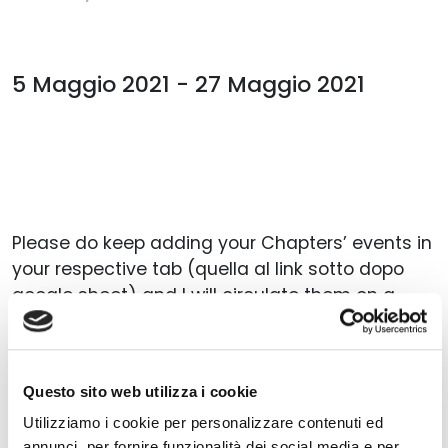
5 Maggio 2021 - 27 Maggio 2021
Please do keep adding your Chapters’ events in
your respective tab (quella al link sotto dopo
google sheet) and I will circulate them on a
fortnightly basis.
Events coming up in May:
Questo sito web utilizza i cookie
th
5
May
at 5:30 CET or 12:30
Utilizziamo i cookie per personalizzare contenuti ed
annunci, per fornire funzionalità dei social media e per