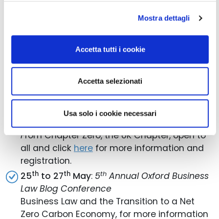
Industry in Facilitating Climate Change
Mitigation and the Transition to a Low-
Mostra dettagli
Carbon Global Economy
From CGI Russia, open to all and
Accetta tutti i cookie
click
here
for more information and
registration.
Accetta selezionati
th
19
May
at 14:00 CET:
The Role of the Board,
Energy transition and the harder-to-abate
sectors: Emily Farnworth in conversation with
Usa solo i cookie necessari
Adair Turner
F
rom Chapter Zero, the UK Chapter, open to
all and click
here
for more information and
registration.
th
th
th
25
to 27
May
:
5
Annual Oxford Business
Law Blog Conference
Business Law and the Transition to a Net
Zero Carbon Economy, for more information