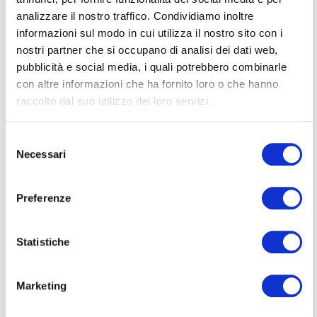
(UTC+8):
Climate and Sustainability
analizzare il nostro traffico. Condividiamo inoltre
Ambitions of our Trading Partners
informazioni sul modo in cui utilizza il nostro sito con i
From Climate Governance Malaysia,
nostri partner che si occupano di analisi dei dati web,
click
here
for more information and
pubblicità e social media, i quali potrebbero combinarle
registration.
con altre informazioni che ha fornito loro o che hanno
th
10
May
at 9:30 CET:
Exploring the role of
raccolto dal suo utilizzo dei loro servizi.
carbon offsetting in the transition to net zero:
education for board members
Selezione
From Chapter Zero, the UK Chapter, open to
Necessari
del
all and click
here
for more information and
consenso
registration.
Preferenze
th
12
May
at 15:00 CET:
Scenario Planning and
Climate Change Resilience
Statistiche
From Chapter Zero, the UK Chapter, open to
all and click
here
for more information and
registration.
Marketing
th
13
May
at 10:00 CET:
The Role of the Banking