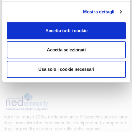
Se non si è ancora associato a Nedcommunity, lo può
fare cliccando qui.
fare cliccando qui.
Mostra dettagli
ASSOCIARSI A NEDCOMMUNITY
ASSOCIARSI A NEDCOMMUNITY
Accetta tutti i cookie
Può contattare la Segreteria per maggiori informazioni
Accetta selezionati
scrivendo a
info@nedcommunity.com
.
Usa solo i cookie necessari
Nata nel marzo 2004, Nedcommunity è l'associazione italiana
degli amministratori non esecutivi e indipendenti, componenti
degli organi di governo e controllo delle imprese.