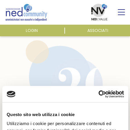
Skip
to
content
LOGIN
ASSOCIATI
ASSOCIAZIONE
ATTIVITÀ
EVENTI E NEWS
PUBBLICAZIONI
Questo sito web utilizza i cookie
Utilizziamo i cookie per personalizzare contenuti ed