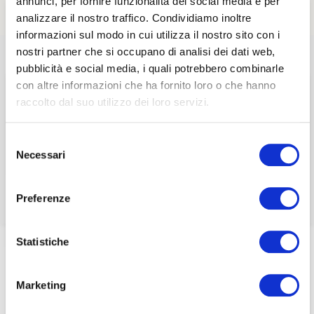
annunci, per fornire funzionalità dei social media e per
analizzare il nostro traffico. Condividiamo inoltre
Questa sezione è riservata agli
informazioni sul modo in cui utilizza il nostro sito con i
associati
nostri partner che si occupano di analisi dei dati web,
pubblicità e social media, i quali potrebbero combinarle
21 Maggio 2024
per visualizzare il contenuto è necessario
con altre informazioni che ha fornito loro o che hanno
effettuare il login inserendo email e password qui
ACCEDI A NEDCOMMUNITY
raccolto dal suo utilizzo dei loro servizi.
EVENTI ASSOCIATIVI
E
WEBINAR
di seguito:
Assemblea Annuale
Email
Email
Selezione
Necessari
del
Nedcommunity 2024
Password
Password
consenso
Preferenze
Password dimenticata?
Password dimenticata?
Home
/
Eventi e news
/
Eventi e Webinar
/
Statistiche
Assemblea Annuale Nedcommunity 2024
Marketing
Se non si è ancora associato a Nedcommunity, lo può