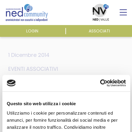
Skip
to
content
LOGIN
ASSOCIATI
ASSOCIAZIONE
1 Dicembre 2014
ATTIVITÀ
EVENTI ASSOCIATIVI
EVENTI E NEWS
Cerimonia di
premiazione Oscar di
PUBBLICAZIONI
Questo sito web utilizza i cookie
Bilancio 2014
Utilizziamo i cookie per personalizzare contenuti ed
annunci, per fornire funzionalità dei social media e per
analizzare il nostro traffico. Condividiamo inoltre
Questa sezione è riservata agli