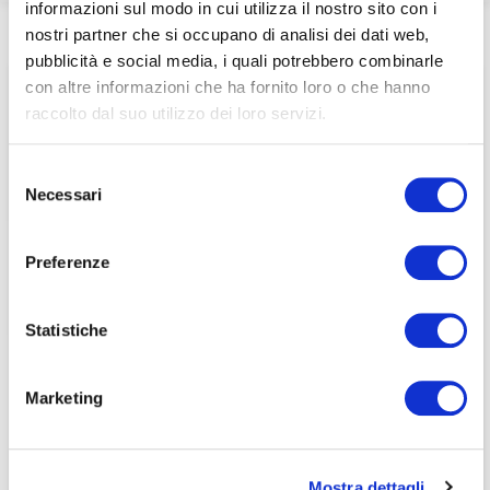
informazioni sul modo in cui utilizza il nostro sito con i
associati
Home
/
nostri partner che si occupano di analisi dei dati web,
pubblicità e social media, i quali potrebbero combinarle
per visualizzare il contenuto è necessario
con altre informazioni che ha fornito loro o che hanno
effettuare il login inserendo email e password qui
ACCEDI A NEDCOMMUNITY
raccolto dal suo utilizzo dei loro servizi.
di seguito:
Email
Email
Selezione
Necessari
del
Password
Password
consenso
Preferenze
Password dimenticata?
Password dimenticata?
Statistiche
Marketing
Se non si è ancora associato a Nedcommunity, lo può
Se non si è ancora associato a Nedcommunity, lo può
fare cliccando qui.
fare cliccando qui.
Mostra dettagli