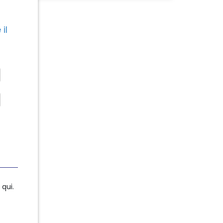
il
qui.
qui.