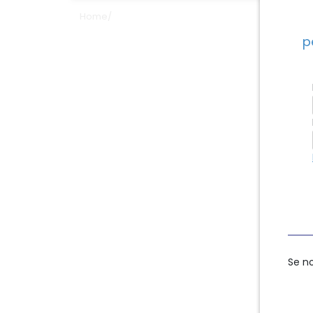
Home
/
p
Se n
Se n