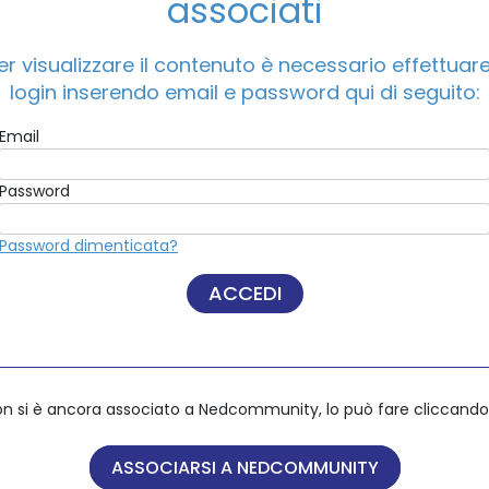
associati
er visualizzare il contenuto è necessario effettuare 
ACCEDI A NEDCOMMUNITY
login inserendo email e password qui di seguito:
Email
Email
Password
Password
Password dimenticata?
Password dimenticata?
on si è ancora associato a Nedcommunity, lo può fare cliccando 
on si è ancora associato a Nedcommunity, lo può fare cliccando 
ASSOCIARSI A NEDCOMMUNITY
ASSOCIARSI A NEDCOMMUNITY