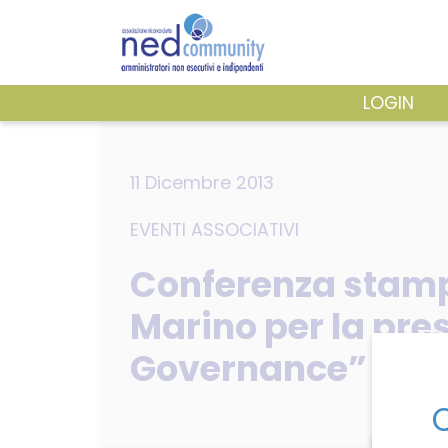
Skip
to
content
LOGIN
ASSOCIAZIONE
11 Dicembre 2013
EVENTI ASSOCIATIVI
PUBBLICAZIONI
Conferenza stampa
Marino per la pr
Governance”
Q