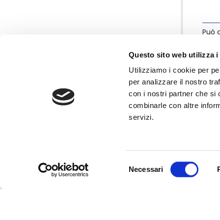
Può c
info
Questo sito web utilizza i
Utilizziamo i cookie per pe
per analizzare il nostro tra
con i nostri partner che si
combinarle con altre inform
servizi.
Nata nel marzo 2004, Nedcommunity è
l'associazione italiana degli amministratori
non esecutivi e indipendenti, componenti
degli organi di governo e controllo delle
Selezione
imprese.
Necessari
del
consenso