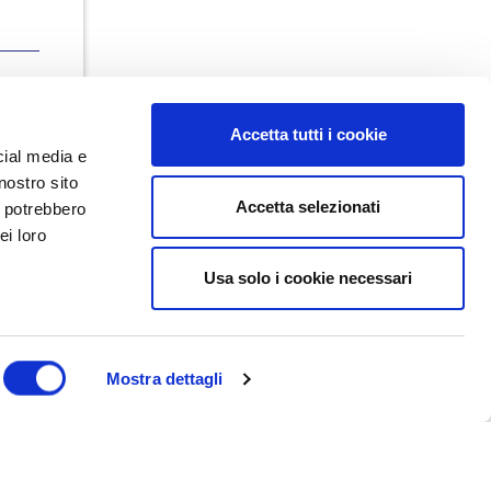
Accetta tutti i cookie
cial media e
nostro sito
Accetta selezionati
i potrebbero
ei loro
Usa solo i cookie necessari
Dal maggio 2023 NEDValue S.r.l.
promuove e supporta pratiche di
buon governo societario sostenute
da Nedcommunity, attraverso attività
di formazione, studio, ricerca e
Mostra dettagli
attività editoriali.