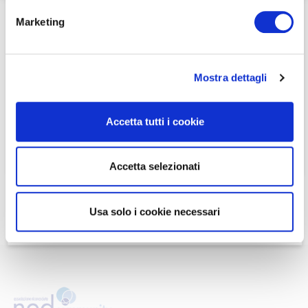
Home
/
Eventi e news
/
Eventi e Webinar
/
Marketing
Lunch Talk – Governance e Geopolitica: sfide, decisioni
critiche e sviluppo del business
Se non si è ancora associato a Nedcommunity, lo può
Se non si è ancora associato a Nedcommunity, lo può
fare cliccando qui.
fare cliccando qui.
Mostra dettagli
ASSOCIARSI A NEDCOMMUNITY
ASSOCIARSI A NEDCOMMUNITY
Accetta tutti i cookie
Può contattare la Segreteria per maggiori informazioni
Accetta selezionati
scrivendo a
info@nedcommunity.com
.
Usa solo i cookie necessari