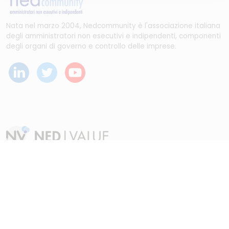
Nata nel marzo 2004, Nedcommunity è l'associazione italiana
degli amministratori non esecutivi e indipendenti, componenti
degli organi di governo e controllo delle imprese.
Dal maggio 2023 NEDValue S.r.l. promuove e supporta
pratiche di buon governo societario sostenute da
Nedcommunity, attraverso attività di formazione, studio,
ricerca e attività editoriali.