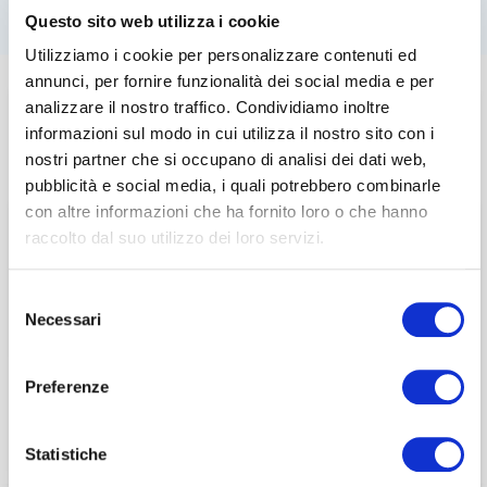
Questo sito web utilizza i cookie
Utilizziamo i cookie per personalizzare contenuti ed
annunci, per fornire funzionalità dei social media e per
analizzare il nostro traffico. Condividiamo inoltre
17 Febbraio 2026
Questa sezione è riservata agli
informazioni sul modo in cui utilizza il nostro sito con i
associati
nostri partner che si occupano di analisi dei dati web,
EVENTI ASSOCIATIVI
E
WEBINAR
pubblicità e social media, i quali potrebbero combinarle
Lunch Talk –
per visualizzare il contenuto è necessario
con altre informazioni che ha fornito loro o che hanno
effettuare il login inserendo email e password qui
raccolto dal suo utilizzo dei loro servizi.
ACCEDI A NEDCOMMUNITY
Governance e
di seguito:
Geopolitica: sfide,
Email
Selezione
Email
Necessari
del
decisioni critiche e
Password
consenso
Password
sviluppo del business
Preferenze
Password dimenticata?
Password dimenticata?
Statistiche