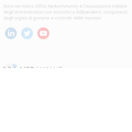
Nata nel marzo 2004, Nedcommunity è l'associazione italiana
degli amministratori non esecutivi e indipendenti, componenti
degli organi di governo e controllo delle imprese.
Dal maggio 2023 NEDValue S.r.l. promuove e supporta
pratiche di buon governo societario sostenute da
Nedcommunity, attraverso attività di formazione, studio,
ricerca e attività editoriali.
Disclaimer
|
Note legali
|
Informativa privacy
|
Cookie