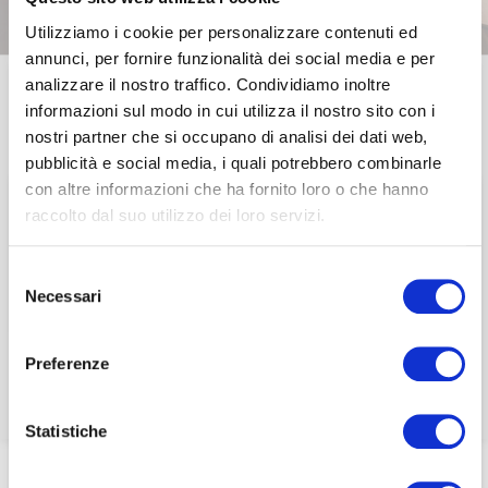
Utilizziamo i cookie per personalizzare contenuti ed
annunci, per fornire funzionalità dei social media e per
analizzare il nostro traffico. Condividiamo inoltre
Questa sezione è riservata agli
informazioni sul modo in cui utilizza il nostro sito con i
20 Maggio 2019
associati
nostri partner che si occupano di analisi dei dati web,
EVENTI ASSOCIATIVI
E
WEBINAR
pubblicità e social media, i quali potrebbero combinarle
per visualizzare il contenuto è necessario
con altre informazioni che ha fornito loro o che hanno
Governare la
effettuare il login inserendo email e password qui
ACCEDI A NEDCOMMUNITY
raccolto dal suo utilizzo dei loro servizi.
di seguito:
sostenibilità: il ruolo
Email
Selezione
Email
degli amministratori
Necessari
del
Password
consenso
Password
indipendenti
Preferenze
Password dimenticata?
Password dimenticata?
Statistiche
Home
/
Eventi e news
/
Eventi e Webinar
/
Governare la sostenibilità: il ruolo degli amministratori