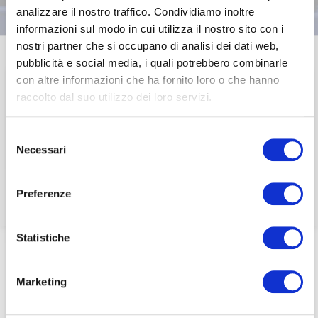
analizzare il nostro traffico. Condividiamo inoltre
Questa sezione è riservata agli
informazioni sul modo in cui utilizza il nostro sito con i
associati
nostri partner che si occupano di analisi dei dati web,
pubblicità e social media, i quali potrebbero combinarle
per visualizzare il contenuto è necessario
23 Ottobre 2017
con altre informazioni che ha fornito loro o che hanno
effettuare il login inserendo email e password qui
ACCEDI A NEDCOMMUNITY
raccolto dal suo utilizzo dei loro servizi.
di seguito:
EVENTI ASSOCIATIVI
Email
La governance dello
Email
Selezione
Necessari
del
sport
Password
Password
consenso
Preferenze
Password dimenticata?
Password dimenticata?
Statistiche
Home
/
Marketing
Se non si è ancora associato a Nedcommunity, lo può
Se non si è ancora associato a Nedcommunity, lo può