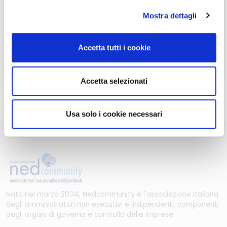
fare cliccando qui.
fare cliccando qui.
Mostra dettagli
ASSOCIARSI A NEDCOMMUNITY
ASSOCIARSI A NEDCOMMUNITY
Accetta tutti i cookie
Può contattare la Segreteria per maggiori informazioni
Accetta selezionati
scrivendo a
info@nedcommunity.com
.
Usa solo i cookie necessari
Nata nel marzo 2004, Nedcommunity è l'associazione italiana
degli amministratori non esecutivi e indipendenti, componenti
degli organi di governo e controllo delle imprese.