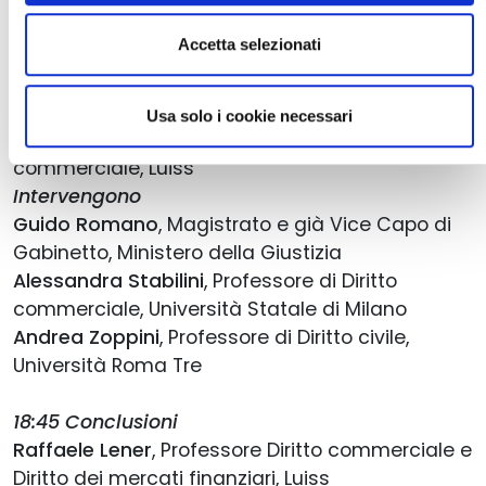
Andrea Sacco Ginevri
, Professore di Diritto
Accetta selezionati
dell’economia, Università Roma Tre
Ore 17:15 I doveri e le responsabilità
Usa solo i cookie necessari
Modera
– Antonio Nuzzo
, Professore di Diritto
commerciale, Luiss
Intervengono
Guido Romano
, Magistrato e già Vice Capo di
Gabinetto, Ministero della Giustizia
Alessandra Stabilini
, Professore di Diritto
commerciale, Università Statale di Milano
Andrea Zoppini
, Professore di Diritto civile,
Università Roma Tre
18:45 Conclusioni
Raffaele Lener
, Professore Diritto commerciale e
Diritto dei mercati finanziari, Luiss