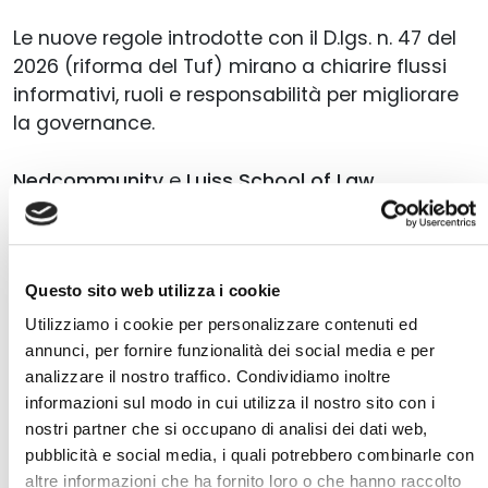
Le nuove regole introdotte con il D.lgs. n. 47 del
2026 (riforma del Tuf) mirano a chiarire flussi
informativi, ruoli e responsabilità per migliorare
la governance.
Nedcommunity
e
Luiss School of Law
approfondiranno l’argomento, nel corso di un
convegno che si terrà a Roma, presso la Luiss
School of Law, il prossimo
21 maggio dalle ore
15:00
.
Questo sito web utilizza i cookie
Utilizziamo i cookie per personalizzare contenuti ed
Ore 15:00 Saluti istituzionali
annunci, per fornire funzionalità dei social media e per
Aristide Police
, Dean Luiss School of Law
analizzare il nostro traffico. Condividiamo inoltre
informazioni sul modo in cui utilizza il nostro sito con i
Marco Giorgino
, Presidente Nedcommunity
nostri partner che si occupano di analisi dei dati web,
pubblicità e social media, i quali potrebbero combinarle con
Ore 15:15 Le nuove regole
altre informazioni che ha fornito loro o che hanno raccolto