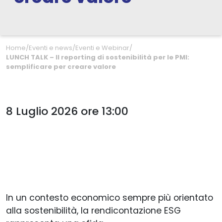
Home
/
Eventi e news
/
Eventi e Webinar
/
LUNCH TALK – Il reporting di sostenibilità per le PMI:
semplificare per creare valore
8 Luglio 2026 ore 13:00
In un contesto economico sempre più orientato
alla sostenibilità, la rendicontazione ESG