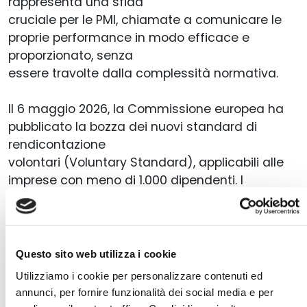
rappresenta una sfida
cruciale per le PMI, chiamate a comunicare le
proprie performance in modo efficace e
proporzionato, senza
essere travolte dalla complessità normativa.
Il 6 maggio 2026, la Commissione europea ha
pubblicato la bozza dei nuovi standard di
rendicontazione
volontari (Voluntary Standard), applicabili alle
imprese con meno di 1.000 dipendenti. I
Voluntary Standard
rappresentano un’importante opportunità per le
PMI, proponendo un approccio modulare e
semplificato nella
Questo sito web utilizza i cookie
misurazione, gestione e comunicazione delle
Utilizziamo i cookie per personalizzare contenuti ed
performance di sostenibilità, pensato per le
annunci, per fornire funzionalità dei social media e per
imprese non soggette