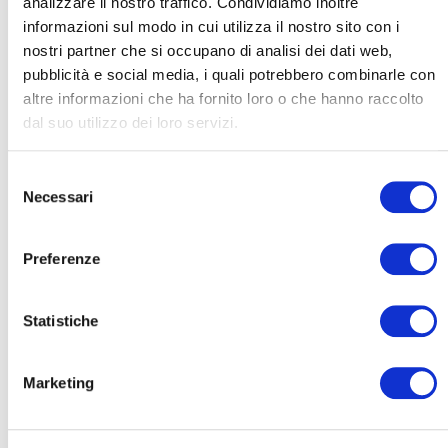
analizzare il nostro traffico. Condividiamo inoltre
agli obblighi della CSRD.
informazioni sul modo in cui utilizza il nostro sito con i
nostri partner che si occupano di analisi dei dati web,
L’iniziativa, frutto della collaborazione tra i
pubblicità e social media, i quali potrebbero combinarle con
Reflection Group
di
Nedcommunity
“Risk
altre informazioni che ha fornito loro o che hanno raccolto
dal suo utilizzo dei loro servizi.
Governance e Sostenibilità”
e
“La corporate governance nelle aziende non
quotate
” e
KPMG
, ha l’obiettivo di approfondire il
Selezione
Necessari
del
ruolo della
consenso
rendicontazione volontaria nel percorso di
sostenibilità delle PMI.
Preferenze
Nel corso della tavola rotonda, esperti e
Statistiche
rappresentanti aziendali condivideranno
esperienze e testimonianze
Marketing
dirette, offrendo una lettura concreta delle
opportunità offerte dai nuovi standard e
dell’importanza di costruire