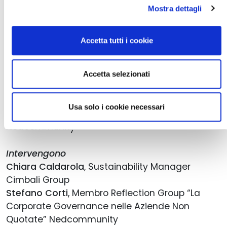
un percorso di sostenibilità trasparente,
Mostra dettagli
credibile e orientato alla creazione di valore.
Accetta tutti i cookie
Introduzione
Lorenzo Solimene
, Partner KPMG Sustainability &
Climate Change Services
Accetta selezionati
Modera
Usa solo i cookie necessari
Patrizia Giangualano
, Vice Presidente
Nedcommunity
Intervengono
Chiara Caldarola
, Sustainability Manager
Cimbali Group
Stefano Corti
, Membro Reflection Group “La
Corporate Governance nelle Aziende Non
Quotate” Nedcommunity