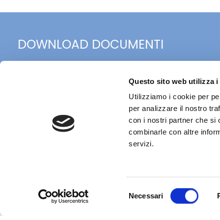
DOWNLOAD DOCUMENTI
Agenda - Interview with Butch Bac
Questo sito web utilizza i
Utilizziamo i cookie per pe
per analizzare il nostro tra
con i nostri partner che si
combinarle con altre inform
servizi.
Selezione
Nata nel marzo 2004, Nedcommunity è
Necessari
l'associazione italiana degli amministratori
del
non esecutivi e indipendenti, componenti
consenso