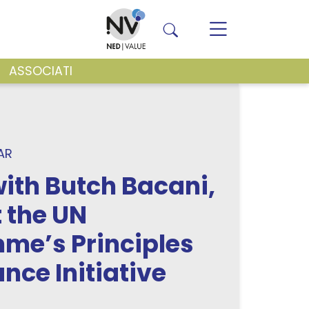
ASSOCIATI
VENTI E NEWS
AR
ith Butch Bacani,
 the UN
me’s Principles
nce Initiative