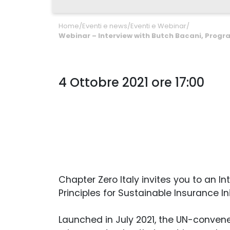
Home
/
Eventi e news
/
Eventi e Webinar
/
Webinar – Interview with Butch Bacani, Progr
4 Ottobre 2021 ore 17:00
Chapter Zero Italy invites you to an
Principles for Sustainable Insurance In
Launched in July 2021, the UN-convene