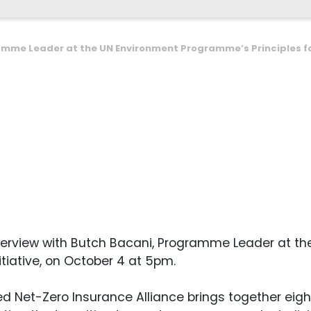
amme Leader at the UN Environment Programme’s Principles for
 Interview with Butch Bacani, Programme Leader at 
itiative, on October 4 at 5pm.
d Net-Zero Insurance Alliance brings together eight