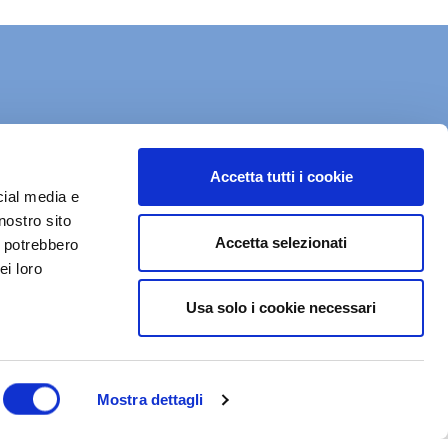
Accetta tutti i cookie
cial media e
nostro sito
Accetta selezionati
i potrebbero
ei loro
Usa solo i cookie necessari
Dal maggio 2023 NEDValue S.r.l.
Mostra dettagli
promuove e supporta pratiche di
buon governo societario sostenute