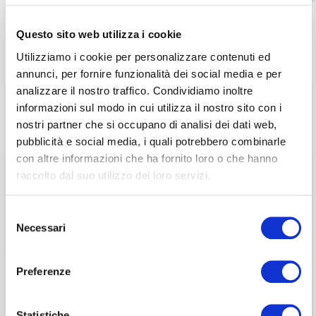
Questo sito web utilizza i cookie
Utilizziamo i cookie per personalizzare contenuti ed
annunci, per fornire funzionalità dei social media e per
15 Marzo 2023
analizzare il nostro traffico. Condividiamo inoltre
Questa sezione è riservata agli
EVENTI ASSOCIATIVI
informazioni sul modo in cui utilizza il nostro sito con i
nostri partner che si occupano di analisi dei dati web,
associati
, RG – GOVERNANCE, NOMINE E
pubblicità e social media, i quali potrebbero combinarle
REMUNERAZIONI
con altre informazioni che ha fornito loro o che hanno
per visualizzare il contenuto è necessario
effettuare il login inserendo email e password qui
raccolto dal suo utilizzo dei loro servizi.
E
WEBINAR
ACCEDI A NEDCOMMUNITY
di seguito:
Quale evoluzione
Email
Selezione
Email
Necessari
della Società Benefit
del
consenso
Password
Password
nel nuovo Framework
Preferenze
Password dimenticata?
della Sostenibilità?
Password dimenticata?
Statistiche