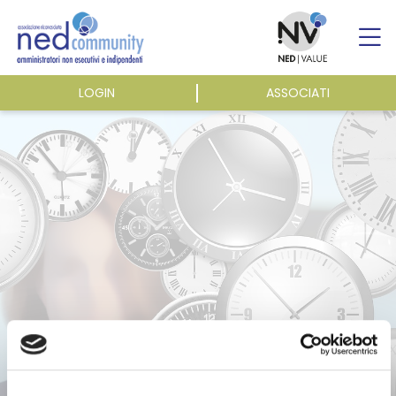
Skip
to
content
LOGIN
ASSOCIATI
ASSOCIAZIONE
ATTIVITÀ
EVENTI E NEWS
PUBBLICAZIONI