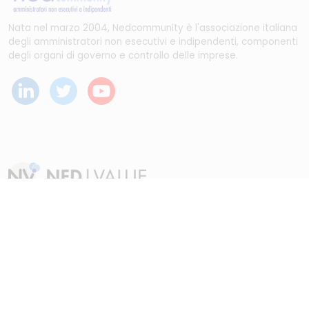
Nata nel marzo 2004, Nedcommunity è l'associazione italiana
degli amministratori non esecutivi e indipendenti, componenti
degli organi di governo e controllo delle imprese.
Dal maggio 2023 NEDValue S.r.l. promuove e supporta
pratiche di buon governo societario sostenute da
Nedcommunity, attraverso attività di formazione, studio,
ricerca e attività editoriali.