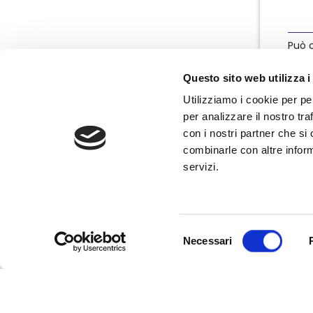
Può c
info
Questo sito web utilizza i
Utilizziamo i cookie per pe
per analizzare il nostro tra
con i nostri partner che si
combinarle con altre inform
servizi.
Nata nel marzo 2004, Nedcommunity è
l'associazione italiana degli amministratori
non esecutivi e indipendenti, componenti
degli organi di governo e controllo delle
Selezione
imprese.
Necessari
del
consenso