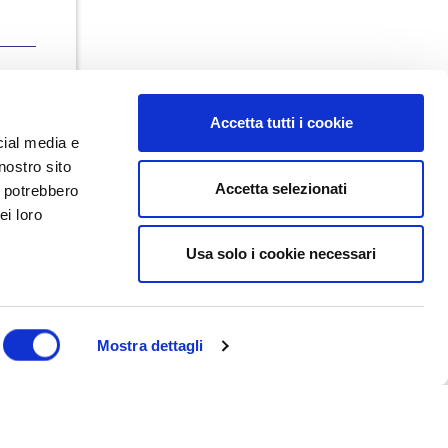
Accetta tutti i cookie
cial media e
nostro sito
Accetta selezionati
i potrebbero
ei loro
Usa solo i cookie necessari
Dal maggio 2023 NEDValue S.r.l.
promuove e supporta pratiche di
buon governo societario sostenute
da Nedcommunity, attraverso attività
di formazione, studio, ricerca e
Mostra dettagli
attività editoriali.