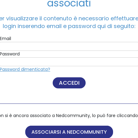
associati
er visualizzare il contenuto è necessario effettuare 
ACCEDI A NEDCOMMUNITY
login inserendo email e password qui di seguito:
Email
Email
Password
Password
Password dimenticata?
Password dimenticata?
on si è ancora associato a Nedcommunity, lo può fare cliccando 
on si è ancora associato a Nedcommunity, lo può fare cliccando 
ASSOCIARSI A NEDCOMMUNITY
ASSOCIARSI A NEDCOMMUNITY