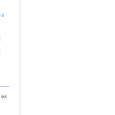
il
qui.
qui.