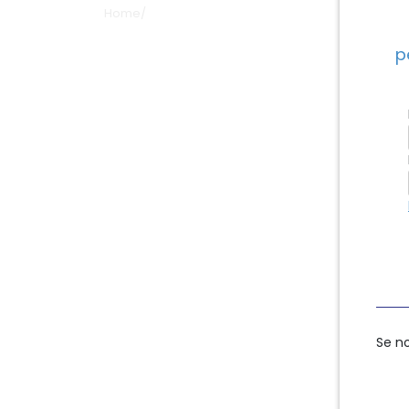
Home
/
p
Se n
Se n