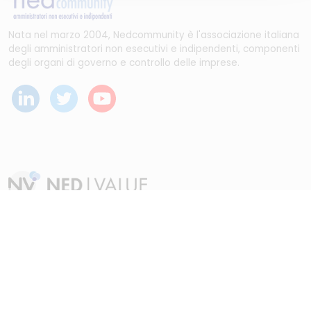
Nata nel marzo 2004, Nedcommunity è l'associazione italiana
degli amministratori non esecutivi e indipendenti, componenti
degli organi di governo e controllo delle imprese.
Dal maggio 2023 NEDValue S.r.l. promuove e supporta
pratiche di buon governo societario sostenute da
Nedcommunity, attraverso attività di formazione, studio,
ricerca e attività editoriali.