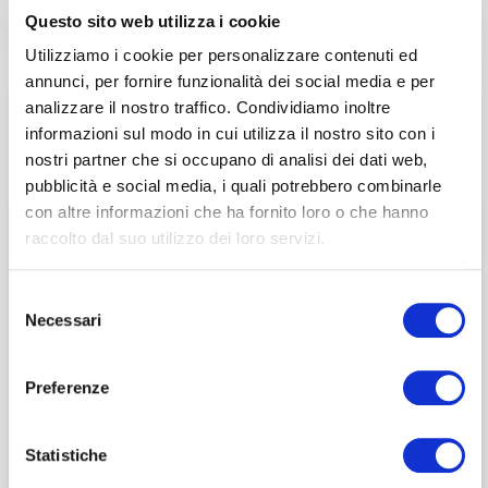
Questo sito web utilizza i cookie
Utilizziamo i cookie per personalizzare contenuti ed
annunci, per fornire funzionalità dei social media e per
analizzare il nostro traffico. Condividiamo inoltre
20 Febbraio 2025
Questa sezione è riservata agli
informazioni sul modo in cui utilizza il nostro sito con i
associati
nostri partner che si occupano di analisi dei dati web,
EVENTI ASSOCIATIVI
E
WEBINAR
pubblicità e social media, i quali potrebbero combinarle
Turning the past into
per visualizzare il contenuto è necessario
con altre informazioni che ha fornito loro o che hanno
effettuare il login inserendo email e password qui
raccolto dal suo utilizzo dei loro servizi.
ACCEDI A NEDCOMMUNITY
the future – I
di seguito:
NedAlumni parlano di
Email
Selezione
Email
Necessari
del
innovazione con Park
Password
consenso
Password
Associati
Preferenze
Password dimenticata?
Password dimenticata?
Statistiche