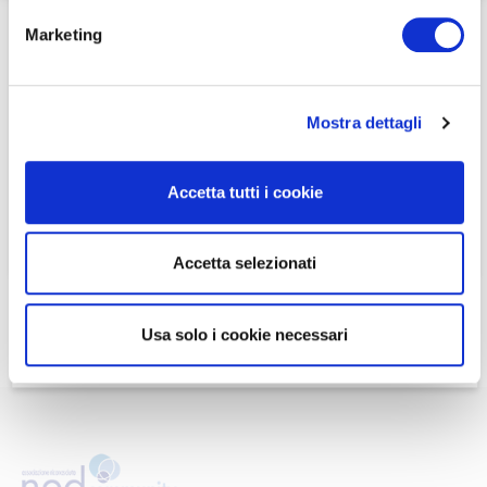
Home
/
Eventi e news
/
Eventi e Webinar
/
Marketing
Turning the past into the future – I NedAlumni parlano di
innovazione con Park Associati
Se non si è ancora associato a Nedcommunity, lo può
Se non si è ancora associato a Nedcommunity, lo può
fare cliccando qui.
fare cliccando qui.
Mostra dettagli
ASSOCIARSI A NEDCOMMUNITY
ASSOCIARSI A NEDCOMMUNITY
Accetta tutti i cookie
Può contattare la Segreteria per maggiori informazioni
Accetta selezionati
scrivendo a
info@nedcommunity.com
.
Usa solo i cookie necessari