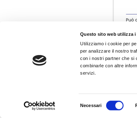
Può c
info
Questo sito web utilizza i
Utilizziamo i cookie per pe
per analizzare il nostro tra
con i nostri partner che si
combinarle con altre inform
servizi.
Nata nel marzo 2004, Nedcommunity è
l'associazione italiana degli amministratori
non esecutivi e indipendenti, componenti
degli organi di governo e controllo delle
Selezione
imprese.
Necessari
del
consenso