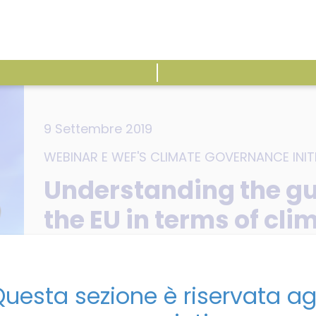
ATTIVITÀ
E
9 Settembre 2019
WEBINAR
E
WEF'S CLIMATE GOVERNANCE INIT
Understanding the gu
the EU in terms of cl
disclosure: how could
Plan affect companie
uesta sezione è riservata ag