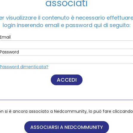
associati
er visualizzare il contenuto è necessario effettuare 
ACCEDI A NEDCOMMUNITY
 terms of climate-related disclosure: how could the EU Actio
login inserendo email e password qui di seguito:
Email
Email
Password
Password
Password dimenticata?
Password dimenticata?
on si è ancora associato a Nedcommunity, lo può fare cliccando 
on si è ancora associato a Nedcommunity, lo può fare cliccando 
ASSOCIARSI A NEDCOMMUNITY
ASSOCIARSI A NEDCOMMUNITY