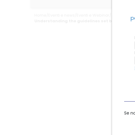
Home
/
Eventi e news
/
Eventi e Webinar
/
p
Understanding the guidelines set by the EU in
Se n
Se n