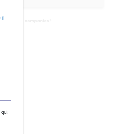
il
n Plan affect companies?
qui.
qui.