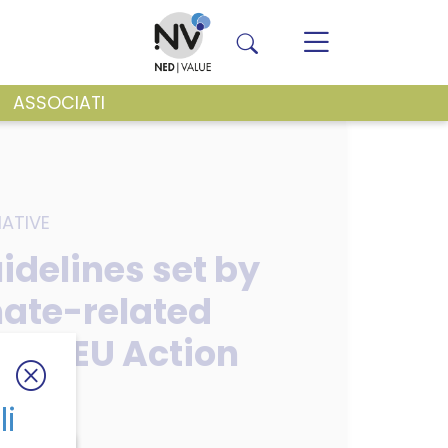
ASSOCIATI
VENTI E NEWS
IATIVE
idelines set by
imate-related
 the EU Action
s?
li