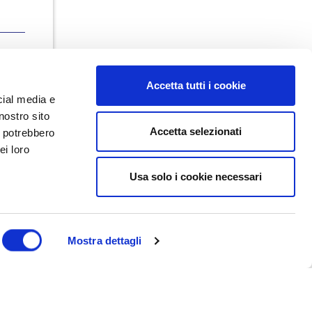
Accetta tutti i cookie
cial media e
nostro sito
Accetta selezionati
i potrebbero
ei loro
Usa solo i cookie necessari
Dal maggio 2023 NEDValue S.r.l.
promuove e supporta pratiche di
buon governo societario sostenute
da Nedcommunity, attraverso attività
di formazione, studio, ricerca e
Mostra dettagli
attività editoriali.