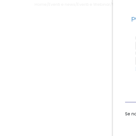
Home
/
Eventi e news
/
Eventi e Webinar
/
Webinar – 
p
Se n
Se n