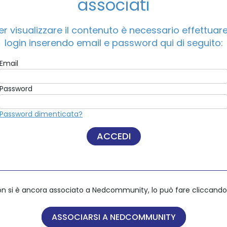
associati
19/02/2021- Fit and Proper Assessment: Better Boards for Bet
er visualizzare il contenuto è necessario effettuare 
ACCEDI A NEDCOMMUNITY
login inserendo email e password qui di seguito:
Email
Email
Password
Password
Password dimenticata?
Password dimenticata?
on si è ancora associato a Nedcommunity, lo può fare cliccando 
on si è ancora associato a Nedcommunity, lo può fare cliccando 
ASSOCIARSI A NEDCOMMUNITY
ASSOCIARSI A NEDCOMMUNITY