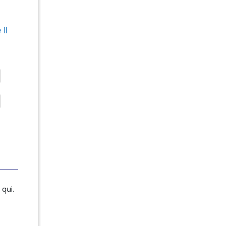
ter Banks?
il
qui.
qui.