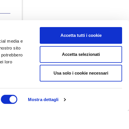
Accetta tutti i cookie
cial media e
nostro sito
Accetta selezionati
i potrebbero
ei loro
Usa solo i cookie necessari
Dal maggio 2023 NEDValue S.r.l.
promuove e supporta pratiche di
buon governo societario sostenute
da Nedcommunity, attraverso attività
di formazione, studio, ricerca e
Mostra dettagli
attività editoriali.