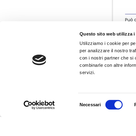
Può c
info
Questo sito web utilizza i
Utilizziamo i cookie per pe
per analizzare il nostro tra
con i nostri partner che si
combinarle con altre inform
servizi.
Nata nel marzo 2004, Nedcommunity è
l'associazione italiana degli amministratori
non esecutivi e indipendenti, componenti
degli organi di governo e controllo delle
Selezione
imprese.
Necessari
del
consenso