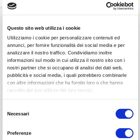
Questo sito web utilizza i cookie
28 Aprile 2021
Utilizziamo i cookie per personalizzare contenuti ed
annunci, per fornire funzionalità dei social media e per
ALTRI EVENTI SEGNALATI
, EVENTI ASSOCIATIVI
analizzare il nostro traffico. Condividiamo inoltre
E
WEBINAR
Questa sezione è riservata agli
informazioni sul modo in cui utilizza il nostro sito con i
nostri partner che si occupano di analisi dei dati web,
Webinar 28/04/2021 –
associati
pubblicità e social media, i quali potrebbero combinarle
Where should your
con altre informazioni che ha fornito loro o che hanno
per visualizzare il contenuto è necessario
raccolto dal suo utilizzo dei loro servizi.
effettuare il login inserendo email e password qui
ACCEDI A NEDCOMMUNITY
board focus on 2021?
di seguito:
Selezione
Email
Le 5 priorità per i
Email
Necessari
del
Board per modellare
consenso
Password
Password
Preferenze
la strategia della loro
Password dimenticata?