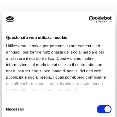
31 Maggio 2021
Questo sito web utilizza i cookie
ALTRI EVENTI SEGNALATI
E
WEBINAR
Utilizziamo i cookie per personalizzare contenuti ed
Webinar Bocconi –
annunci, per fornire funzionalità dei social media e per
analizzare il nostro traffico. Condividiamo inoltre
31/05/2021 –
informazioni sul modo in cui utilizza il nostro sito con i
Questa sezione è riservata agli
Governance delle
nostri partner che si occupano di analisi dei dati web,
associati
pubblicità e social media, i quali potrebbero combinarle
società non quotate:
con altre informazioni che ha fornito loro o che hanno
per visualizzare il contenuto è necessario
raccolto dal suo utilizzo dei loro servizi.
è passato il tempo
effettuare il login inserendo email e password qui
ACCEDI A NEDCOMMUNITY
di seguito:
della persona sola al
Selezione
Email
Email
Necessari
del
consenso