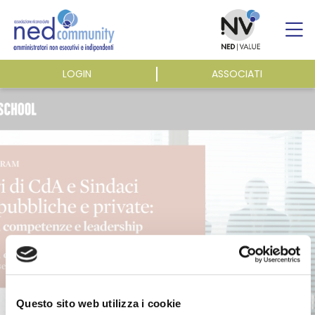
Skip
to
content
LOGIN
ASSOCIATI
ASSOCIAZIONE
ATTIVITÀ
EVENTI E NEWS
PUBBLICAZIONI
Questo sito web utilizza i cookie