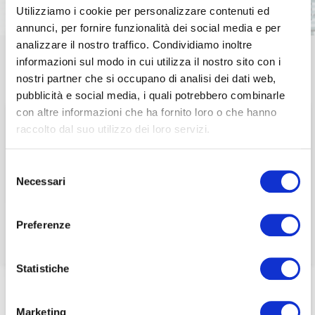
Utilizziamo i cookie per personalizzare contenuti ed
annunci, per fornire funzionalità dei social media e per
analizzare il nostro traffico. Condividiamo inoltre
Questa sezione è riservata agli
informazioni sul modo in cui utilizza il nostro sito con i
associati
nostri partner che si occupano di analisi dei dati web,
INTERNATIONAL UPDATE
pubblicità e social media, i quali potrebbero combinarle
per visualizzare il contenuto è necessario
Executive Master –
con altre informazioni che ha fornito loro o che hanno
effettuare il login inserendo email e password qui
ACCEDI A NEDCOMMUNITY
raccolto dal suo utilizzo dei loro servizi.
Consiglieri di Cda e
di seguito:
Email
Selezione
Email
Sindaci di società
Necessari
del
Password
pubbliche e private
consenso
Password
Preferenze
Password dimenticata?
Password dimenticata?
Statistiche
Home
/
Eventi e news
/
ecoDa e International update
/
Executive Master – Consiglieri di Cda e Sindaci di società
pubbliche e private
Marketing