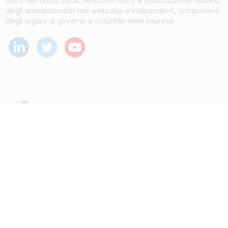
Nata nel marzo 2004, Nedcommunity è l'associazione italiana
degli amministratori non esecutivi e indipendenti, componenti
degli organi di governo e controllo delle imprese.
Dal maggio 2023 NEDValue S.r.l. promuove e supporta
pratiche di buon governo societario sostenute da
Nedcommunity, attraverso attività di formazione, studio,
ricerca e attività editoriali.
Disclaimer
|
Note legali
|
Informativa privacy
|
Cookie
policy
| Digital Agency :
Alea.pro