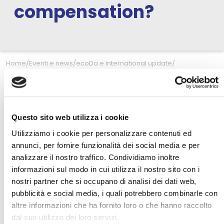
compensation?
Home
/
Eventi e news
/
ecoDa e International update
/
Webinar 18 marzo ore 11:00 ecoDa – How to align climate
priorities with executive compensation?
Questo sito web utilizza i cookie
Cari Associati,
Utilizziamo i cookie per personalizzare contenuti ed
annunci, per fornire funzionalità dei social media e per
vi segnaliamo il webinar
“How to align climate
analizzare il nostro traffico. Condividiamo inoltre
priorities with executive compensation?”
informazioni sul modo in cui utilizza il nostro sito con i
organizzato da ecoDa insieme a Willis Tower
nostri partner che si occupano di analisi dei dati web,
Watson, in programma per il 18 marzo alle ore
pubblicità e social media, i quali potrebbero combinarle con
11:00 – 12:00 CET.
altre informazioni che ha fornito loro o che hanno raccolto
dal suo utilizzo dei loro servizi.