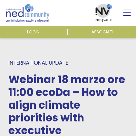
Skip
to
content
LOGIN
ASSOCIATI
ASSOCIAZIONE
ATTIVITÀ
INTERNATIONAL UPDATE
Webinar 18 marzo ore
EVENTI E NEWS
11:00 ecoDa – How to
align climate
PUBBLICAZIONI
priorities with
executive