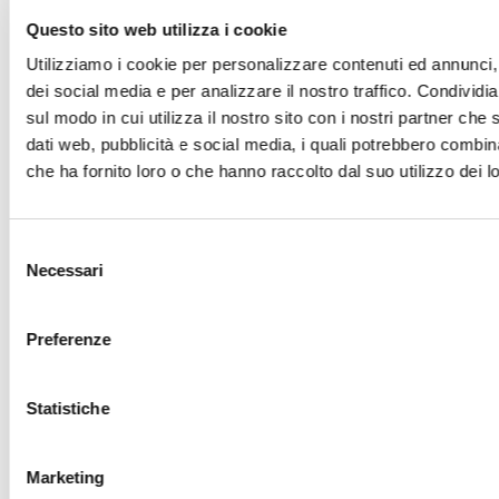
Considerando il funzionamento di Internet e
dei siti Web, non sempre siamo in grado di
Questo sito web utilizza i cookie
controllare i cookie che vengono memorizzati
Utilizziamo i cookie per personalizzare contenuti ed annunci, 
da terze parti attraverso il nostro sito Web.
dei social media e per analizzare il nostro traffico. Condividi
Questo vale soprattutto nei casi in cui la
sul modo in cui utilizza il nostro sito con i nostri partner che 
pagina Web contenga i cosiddetti elementi
dati web, pubblicità e social media, i quali potrebbero combin
incorporati: testi, documenti, immagini o brevi
che ha fornito loro o che hanno raccolto dal suo utilizzo dei lo
filmati che sono archiviati altrove, ma
vengono visualizzati nel o attraverso il nostro
Selezione
sito Web.
Necessari
del
consenso
Di conseguenza, qualora nel sito Web venisse
rilevato un cookie di questo tipo, vi preghiamo
Preferenze
di comunicarcelo. In alternativa, potete
contattare direttamente le terze parti
Statistiche
interessate e chiedere informazioni sui cookie
che inviano, a quali scopi, qual è la loro durata
Marketing
e come garantiscono la privacy degli utenti.