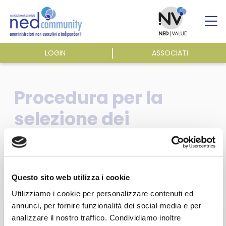
Skip
to
content
LOGIN
ASSOCIATI
ASSOCIAZIONE
Procedura per la
ATTIVITÀ
selezione dei
candidati
EVENTI E NEWS
amministratori e
PUBBLICAZIONI
sindaci in società
Questo sito web utilizza i cookie
Utilizziamo i cookie per personalizzare contenuti ed
pubbliche
annunci, per fornire funzionalità dei social media e per
analizzare il nostro traffico. Condividiamo inoltre
Questa sezione è riservata agli