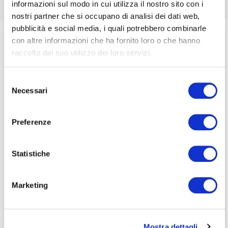
informazioni sul modo in cui utilizza il nostro sito con i
associati
nostri partner che si occupano di analisi dei dati web,
pubblicità e social media, i quali potrebbero combinarle
Home
/
Attività
/
Nomine
/
per visualizzare il contenuto è necessario
Procedura per la selezione dei candidati amministratori e
con altre informazioni che ha fornito loro o che hanno
effettuare il login inserendo email e password qui
ACCEDI A NEDCOMMUNITY
sindaci in società pubbliche
raccolto dal suo utilizzo dei loro servizi.
di seguito:
Email
Email
Selezione
Necessari
del
Password
Password
consenso
Preferenze
Password dimenticata?
Password dimenticata?
Statistiche
Marketing
Se non si è ancora associato a Nedcommunity, lo può
Se non si è ancora associato a Nedcommunity, lo può
fare cliccando qui.
fare cliccando qui.
Mostra dettagli