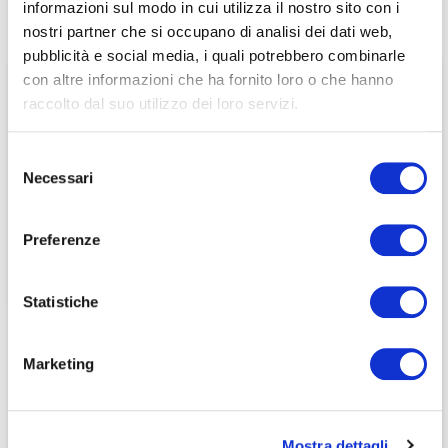
informazioni sul modo in cui utilizza il nostro sito con i
associati
nostri partner che si occupano di analisi dei dati web,
pubblicità e social media, i quali potrebbero combinarle
per visualizzare il contenuto è necessario
con altre informazioni che ha fornito loro o che hanno
effettuare il login inserendo email e password qui
ACCEDI A NEDCOMMUNITY
raccolto dal suo utilizzo dei loro servizi.
di seguito:
Email
Email
Selezione
Necessari
del
Password
Password
consenso
Preferenze
Password dimenticata?
Password dimenticata?
Statistiche
Marketing
Se non si è ancora associato a Nedcommunity, lo può
Se non si è ancora associato a Nedcommunity, lo può
fare cliccando qui.
fare cliccando qui.
Mostra dettagli