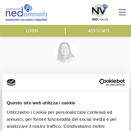
Skip
to
content
LOGIN
ASSOCIATI
ASSOCIAZIONE
ATTIVITÀ
EVENTI E NEWS
Alessandra Stabilini
PUBBLICAZIONI
Questo sito web utilizza i cookie
Utilizziamo i cookie per personalizzare contenuti ed
Home
/
Associazione
/
Organi Sociali
/
Alessandra Stabilini
annunci, per fornire funzionalità dei social media e per
analizzare il nostro traffico. Condividiamo inoltre
Questa sezione è riservata agli