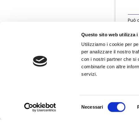
Può c
info
Questo sito web utilizza i
Utilizziamo i cookie per pe
per analizzare il nostro tra
con i nostri partner che si
combinarle con altre inform
servizi.
Nata nel marzo 2004, Nedcommunity è
l'associazione italiana degli amministratori
non esecutivi e indipendenti, componenti
degli organi di governo e controllo delle
Selezione
imprese.
Necessari
del
consenso