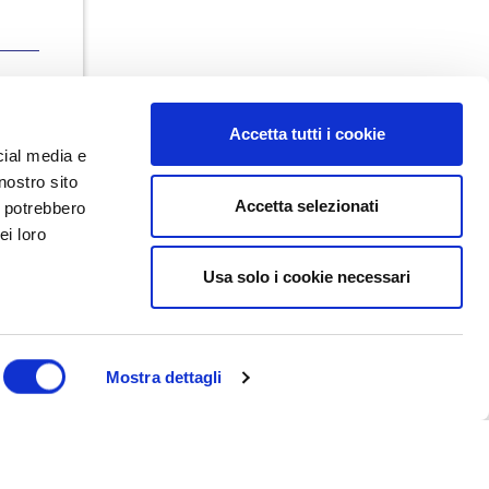
Accetta tutti i cookie
cial media e
nostro sito
Accetta selezionati
i potrebbero
ei loro
Usa solo i cookie necessari
Dal maggio 2023 NEDValue S.r.l.
promuove e supporta pratiche di
buon governo societario sostenute
da Nedcommunity, attraverso attività
di formazione, studio, ricerca e
Mostra dettagli
attività editoriali.