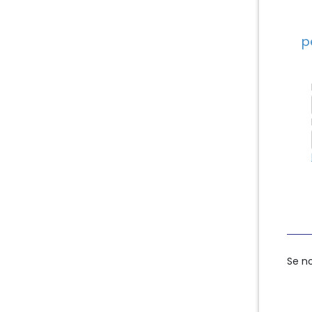
p
Se n
Se n