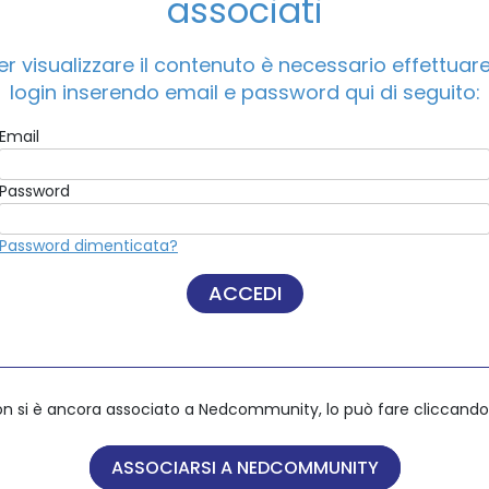
associati
er visualizzare il contenuto è necessario effettuare 
ACCEDI A NEDCOMMUNITY
login inserendo email e password qui di seguito:
Email
Email
Password
Password
Password dimenticata?
Password dimenticata?
on si è ancora associato a Nedcommunity, lo può fare cliccando 
on si è ancora associato a Nedcommunity, lo può fare cliccando 
ASSOCIARSI A NEDCOMMUNITY
ASSOCIARSI A NEDCOMMUNITY