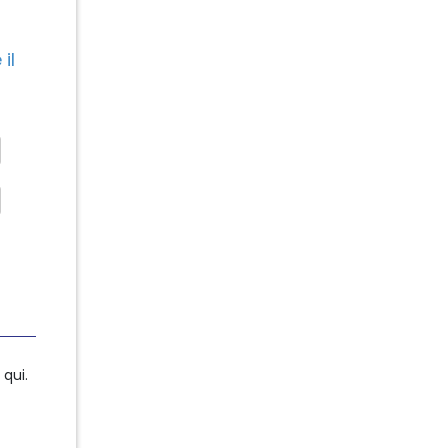
il
qui.
qui.