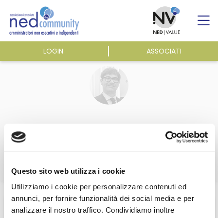
Skip
to
content
LOGIN
ASSOCIATI
ASSOCIAZIONE
ATTIVITÀ
EVENTI E NEWS
Luca Enriques
PUBBLICAZIONI
Questo sito web utilizza i cookie
Utilizziamo i cookie per personalizzare contenuti ed
Home
/
Associazione
/
Organi Sociali
/
Luca Enriques
annunci, per fornire funzionalità dei social media e per
analizzare il nostro traffico. Condividiamo inoltre
Questa sezione è riservata agli