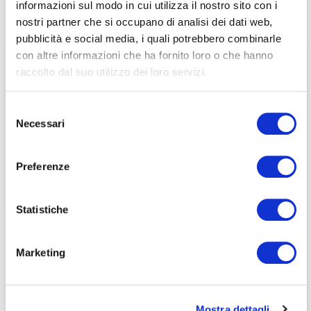
informazioni sul modo in cui utilizza il nostro sito con i
associati
nostri partner che si occupano di analisi dei dati web,
pubblicità e social media, i quali potrebbero combinarle
per visualizzare il contenuto è necessario
con altre informazioni che ha fornito loro o che hanno
effettuare il login inserendo email e password qui
ACCEDI A NEDCOMMUNITY
raccolto dal suo utilizzo dei loro servizi.
di seguito:
Email
Email
Selezione
Necessari
del
Password
Password
consenso
Preferenze
Password dimenticata?
Password dimenticata?
Statistiche
Marketing
Se non si è ancora associato a Nedcommunity, lo può
Se non si è ancora associato a Nedcommunity, lo può
fare cliccando qui.
fare cliccando qui.
Mostra dettagli